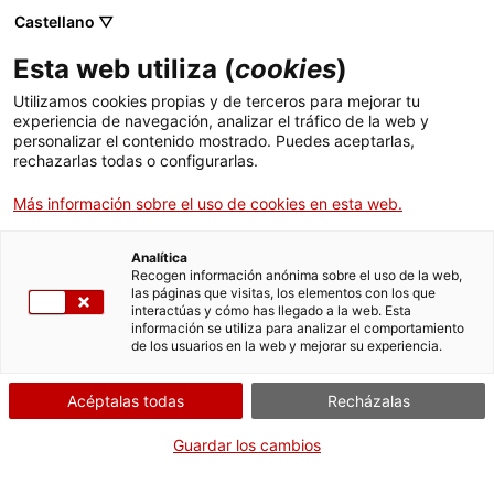
Castellano ▽
Esta web utiliza (
cookies
)
Utilizamos cookies propias y de terceros para mejorar tu
experiencia de navegación, analizar el tráfico de la web y
Buscar en toda la web
personalizar el contenido mostrado. Puedes aceptarlas,
rechazarlas todas o configurarlas.
Más información sobre el uso de cookies en esta web.
Inicio
Colección
Colecciones en línea
telèfon
Analítica
Recogen información anónima sobre el uso de la web,
las páginas que visitas, los elementos con los que
¡CERRAMOS PARA VOLVER RENOVADOS!
interactúas y cómo has llegado a la web. Esta
información se utiliza para analizar el comportamiento
El MNACTEC está cerrado por obras hasta el 17 de
de los usuarios en la web y mejorar su experiencia.
septiembre de 2026.
Seguimos activos con
actividades para centros
Acéptalas todas
Recházalas
educativos
,
recursos online
¡y redes sociales!
Guardar los cambios