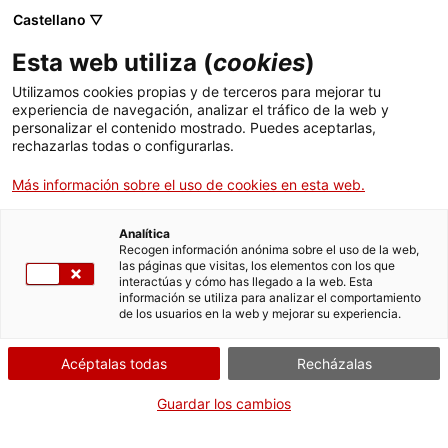
Castellano ▽
Esta web utiliza (
cookies
)
Utilizamos cookies propias y de terceros para mejorar tu
experiencia de navegación, analizar el tráfico de la web y
Buscar en toda la web
personalizar el contenido mostrado. Puedes aceptarlas,
rechazarlas todas o configurarlas.
Más información sobre el uso de cookies en esta web.
Inicio
Colección
Colecciones en línea
placa per a llanterna màgica
Analítica
Recogen información anónima sobre el uso de la web,
las páginas que visitas, los elementos con los que
¡CERRAMOS PARA VOLVER RENOVADOS!
interactúas y cómo has llegado a la web. Esta
información se utiliza para analizar el comportamiento
El MNACTEC está cerrado por obras hasta el 17 de
de los usuarios en la web y mejorar su experiencia.
septiembre de 2026.
Seguimos activos con
actividades para centros
Acéptalas todas
Recházalas
educativos
,
recursos online
¡y redes sociales!
Guardar los cambios