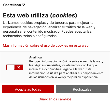
Castellano ▽
Esta web utiliza (
cookies
)
Utilizamos cookies propias y de terceros para mejorar tu
experiencia de navegación, analizar el tráfico de la web y
Buscar en toda la web
personalizar el contenido mostrado. Puedes aceptarlas,
rechazarlas todas o configurarlas.
Más información sobre el uso de cookies en esta web.
Inicio
Colección
Colecciones en línea
màquina de cosir
Analítica
Recogen información anónima sobre el uso de la web,
las páginas que visitas, los elementos con los que
¡CERRAMOS PARA VOLVER RENOVADOS!
interactúas y cómo has llegado a la web. Esta
información se utiliza para analizar el comportamiento
El MNACTEC está cerrado por obras hasta el 17 de
de los usuarios en la web y mejorar su experiencia.
septiembre de 2026.
Seguimos activos con
actividades para centros
Acéptalas todas
Recházalas
educativos
,
recursos online
¡y redes sociales!
Guardar los cambios