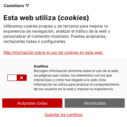
Castellano ▽
Esta web utiliza (
cookies
)
Utilizamos cookies propias y de terceros para mejorar tu
experiencia de navegación, analizar el tráfico de la web y
Buscar en toda la web
personalizar el contenido mostrado. Puedes aceptarlas,
rechazarlas todas o configurarlas.
Más información sobre el uso de cookies en esta web.
Inicio
Colección
Colecciones en línea
pistola de retrocàrrega
Analítica
Recogen información anónima sobre el uso de la web,
las páginas que visitas, los elementos con los que
¡CERRAMOS PARA VOLVER RENOVADOS!
interactúas y cómo has llegado a la web. Esta
información se utiliza para analizar el comportamiento
El MNACTEC está cerrado por obras hasta el 17 de
de los usuarios en la web y mejorar su experiencia.
septiembre de 2026.
Seguimos activos con
actividades para centros
Acéptalas todas
Recházalas
educativos
,
recursos online
¡y redes sociales!
Guardar los cambios