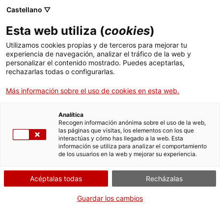
Castellano ▽
Esta web utiliza (
cookies
)
Utilizamos cookies propias y de terceros para mejorar tu
experiencia de navegación, analizar el tráfico de la web y
Buscar en toda la web
personalizar el contenido mostrado. Puedes aceptarlas,
rechazarlas todas o configurarlas.
Más información sobre el uso de cookies en esta web.
Guías y rutas de los
El Museu del Ciment
Inicio
Investigación
Publicaciones
museos del MNACTEC
Asland de Castellar de
n'Hug
Analítica
Recogen información anónima sobre el uso de la web,
las páginas que visitas, los elementos con los que
interactúas y cómo has llegado a la web. Esta
información se utiliza para analizar el comportamiento
¡CERRAMOS PARA VOLVER RENOVADOS!
de los usuarios en la web y mejorar su experiencia.
El MNACTEC está cerrado por obras hasta el 17 de
Acéptalas todas
Recházalas
septiembre de 2026.
Seguimos activos con
actividades para centros
Guardar los cambios
educativos
,
recursos online
¡y redes sociales!