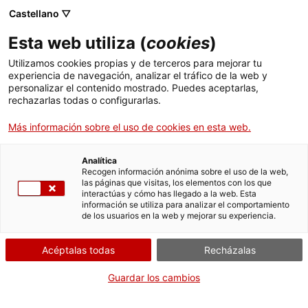
Castellano ▽
Esta web utiliza (
cookies
)
Utilizamos cookies propias y de terceros para mejorar tu
experiencia de navegación, analizar el tráfico de la web y
Buscar en toda la web
personalizar el contenido mostrado. Puedes aceptarlas,
rechazarlas todas o configurarlas.
Más información sobre el uso de cookies en esta web.
Inicio
Exposiciones
Pasadas
La mujer en el mundo industrial
Analítica
Recogen información anónima sobre el uso de la web,
las páginas que visitas, los elementos con los que
¡CERRAMOS PARA VOLVER RENOVADOS!
interactúas y cómo has llegado a la web. Esta
información se utiliza para analizar el comportamiento
El MNACTEC está cerrado por obras hasta el 17 de
de los usuarios en la web y mejorar su experiencia.
septiembre de 2026.
Seguimos activos con
actividades para centros
Acéptalas todas
Recházalas
educativos
,
recursos online
¡y redes sociales!
Guardar los cambios