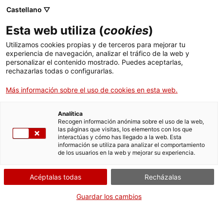
Castellano ▽
Esta web utiliza (
cookies
)
Utilizamos cookies propias y de terceros para mejorar tu
experiencia de navegación, analizar el tráfico de la web y
Buscar en toda la web
personalizar el contenido mostrado. Puedes aceptarlas,
rechazarlas todas o configurarlas.
Más información sobre el uso de cookies en esta web.
Inicio
El Museo
Prensa
Puertas abiertas y actividades para la Festa Major
Analítica
Recogen información anónima sobre el uso de la web,
las páginas que visitas, los elementos con los que
¡CERRAMOS PARA VOLVER RENOVADOS!
interactúas y cómo has llegado a la web. Esta
información se utiliza para analizar el comportamiento
El MNACTEC está cerrado por obras hasta el 17 de
de los usuarios en la web y mejorar su experiencia.
septiembre de 2026.
Seguimos activos con
actividades para centros
Acéptalas todas
Recházalas
educativos
,
recursos online
¡y redes sociales!
Guardar los cambios