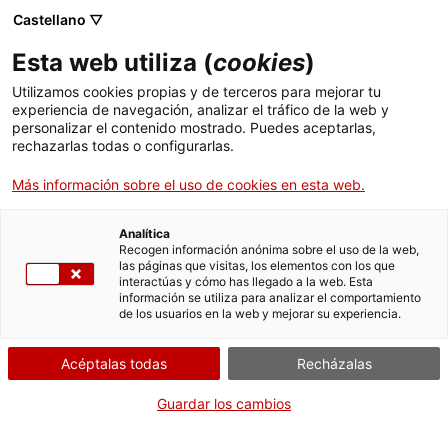
Castellano ▽
Esta web utiliza (
cookies
)
Utilizamos cookies propias y de terceros para mejorar tu
experiencia de navegación, analizar el tráfico de la web y
Buscar en toda la web
personalizar el contenido mostrado. Puedes aceptarlas,
rechazarlas todas o configurarlas.
Más información sobre el uso de cookies en esta web.
Inicio
El Museo
Prensa
III Jornada técnica de restauración y conservación
Analítica
Recogen información anónima sobre el uso de la web,
las páginas que visitas, los elementos con los que
¡CERRAMOS PARA VOLVER RENOVADOS!
interactúas y cómo has llegado a la web. Esta
información se utiliza para analizar el comportamiento
El MNACTEC está cerrado por obras hasta el 17 de
de los usuarios en la web y mejorar su experiencia.
septiembre de 2026.
Seguimos activos con
actividades para centros
Acéptalas todas
Recházalas
educativos
,
recursos online
¡y redes sociales!
Guardar los cambios