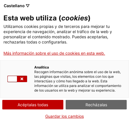
Castellano ▽
Esta web utiliza (
cookies
)
Utilizamos cookies propias y de terceros para mejorar tu
experiencia de navegación, analizar el tráfico de la web y
Buscar en toda la web
personalizar el contenido mostrado. Puedes aceptarlas,
rechazarlas todas o configurarlas.
Más información sobre el uso de cookies en esta web.
Inicio
El Museo
Prensa
Encuentro internacional de patrimonio industrial
Analítica
Recogen información anónima sobre el uso de la web,
las páginas que visitas, los elementos con los que
¡CERRAMOS PARA VOLVER RENOVADOS!
interactúas y cómo has llegado a la web. Esta
información se utiliza para analizar el comportamiento
El MNACTEC está cerrado por obras hasta el 17 de
de los usuarios en la web y mejorar su experiencia.
septiembre de 2026.
Seguimos activos con
actividades para centros
Acéptalas todas
Recházalas
educativos
,
recursos online
¡y redes sociales!
Guardar los cambios