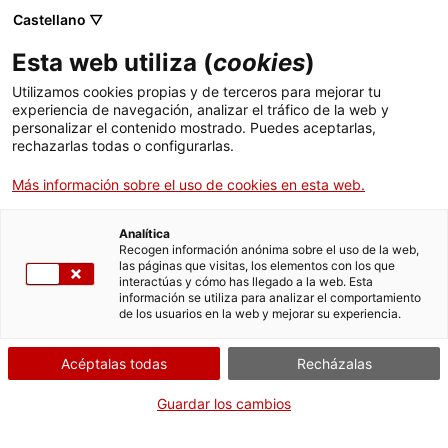
Castellano ▽
Esta web utiliza (
cookies
)
Utilizamos cookies propias y de terceros para mejorar tu
experiencia de navegación, analizar el tráfico de la web y
Buscar en toda la web
personalizar el contenido mostrado. Puedes aceptarlas,
rechazarlas todas o configurarlas.
Más información sobre el uso de cookies en esta web.
Inicio
Oferta educativa
Espacio de experimentación Explora 0-6
Analítica
Recogen información anónima sobre el uso de la web,
las páginas que visitas, los elementos con los que
¡CERRAMOS PARA VOLVER RENOVADOS!
interactúas y cómo has llegado a la web. Esta
información se utiliza para analizar el comportamiento
El MNACTEC está cerrado por obras hasta el 17 de
de los usuarios en la web y mejorar su experiencia.
septiembre de 2026.
Seguimos activos con
actividades para centros
Acéptalas todas
Recházalas
educativos
,
recursos online
¡y redes sociales!
Guardar los cambios