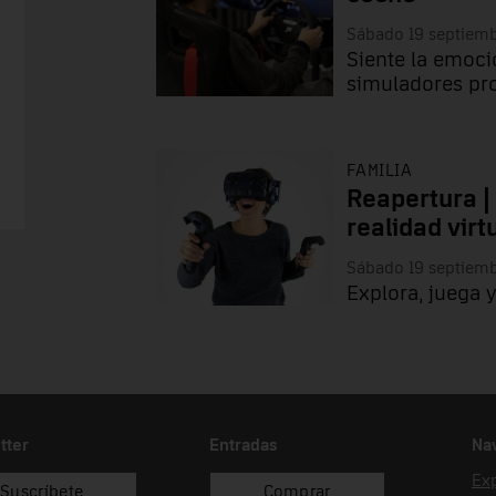
Sábado 19 septiem
Siente la emoci
simuladores pr
FAMILIA
Reapertura |
realidad virt
Sábado 19 septiem
Explora, juega y
tter
Entradas
Na
Ex
Suscríbete
Comprar