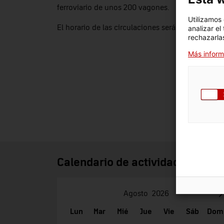
ferroviario de unos 200 vagones.
Utilizamos
El horario de las circulaciones será de 10.30 a 14.
analizar el
rechazarlas
Más inform
Calendario de actividades
Agosto
2026
Lun
Mar
Mié
Jue
Vie
Sáb
Dom