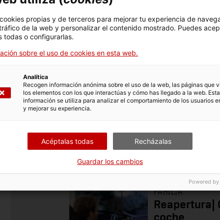
 cookies propias y de terceros para mejorar tu experiencia de naveg
30 h.
 tráfico de la web y personalizar el contenido mostrado. Puedes acep
 todas o configurarlas.
ación sobre el uso de cookies en esta web.
Analítica
Recogen información anónima sobre el uso de la web, las páginas que vi
los elementos con los que interactúas y cómo has llegado a la web. Esta
información se utiliza para analizar el comportamiento de los usuarios e
y mejorar su experiencia.
Acéptalas todas
Recházalas
Familia
Investigación y divu
Guardar los cambios
Powered by
FAMILIA
Reapertura| 
coche