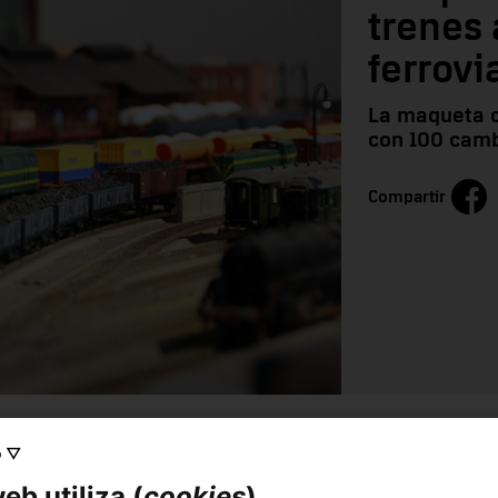
trenes
ferrovi
La maqueta c
con 100 camb
Compartir
o ▽
arias circulaciones de trenes a la maqueta ferroviaria del
vía con 100 cambios de aguja y dispone de un parque
eb utiliza (
cookies
)