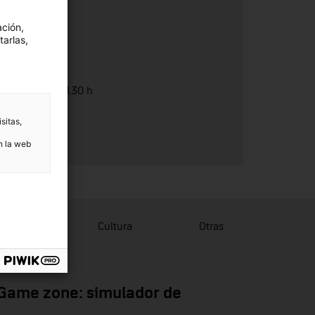
Otras
ación,
Categoría:
tarlas,
Otras
Duración:
De 10.30 a 14.30 h
Precio:
sitas,
Gratuït
n la web
lgación
Cultura
Otras
Game zone: simulador de