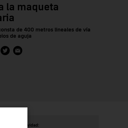
 a la maqueta
aria
onsta de 400 metros lineales de vía
ios de aguja
Tipo de actividad: