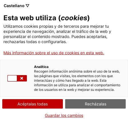
Castellano ▽
Esta web utiliza (
cookies
)
Utilizamos cookies propias y de terceros para mejorar tu
experiencia de navegación, analizar el tráfico de la web y
Buscar en toda la web
personalizar el contenido mostrado. Puedes aceptarlas,
rechazarlas todas o configurarlas.
Más información sobre el uso de cookies en esta web.
Inicio
Actividades
Familia
El mNACTEC de los más pequeños: Taller "Los
transportes y la ciudad"
Analítica
Recogen información anónima sobre el uso de la web,
las páginas que visitas, los elementos con los que
interactúas y cómo has llegado a la web. Esta
¡CERRAMOS PARA VOLVER RENOVADOS!
información se utiliza para analizar el comportamiento
de los usuarios en la web y mejorar su experiencia.
El MNACTEC está cerrado por obras hasta el 17 de
septiembre de 2026.
Acéptalas todas
Recházalas
Seguimos activos con
actividades para centros
educativos
,
recursos online
¡y redes sociales!
Guardar los cambios