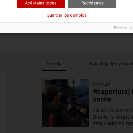
Acéptalas todas
Recházalas
cto Central en España de conmemoración del Día
 en la ciudad de Terrassa y está organizado por la Facultad
Guardar los cambios
ica de Catalunya.
Powered by
eviamente plaza a través de la web.
Consulta las medidas
Familia
Investigación y divu
FAMILIA
Reapertura| 
coche
Sábado 19 septiem
Siente la emoci
simuladores pr