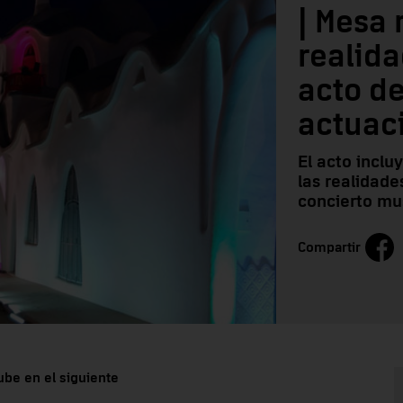
| Mesa 
realida
acto de
actuac
El acto inclu
las realidade
concierto mu
Compartir
ube en el siguiente