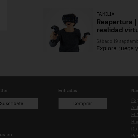
FAMILIA
Reapertura |
realidad virt
Sábado 19 septiem
Explora, juega y
tter
Entradas
Na
Ex
Suscríbete
Comprar
Act
El
Hor
Ofe
os en
Pr