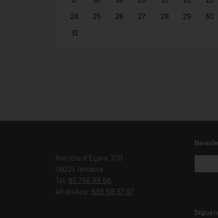
17
18
19
20
21
22
23
24
25
26
27
28
29
30
31
Newsle
Rambla d'Ègara, 270
08221 Terrassa
Tel.
93 736 89 66
WhatsApp:
638 68 37 97
Síguen