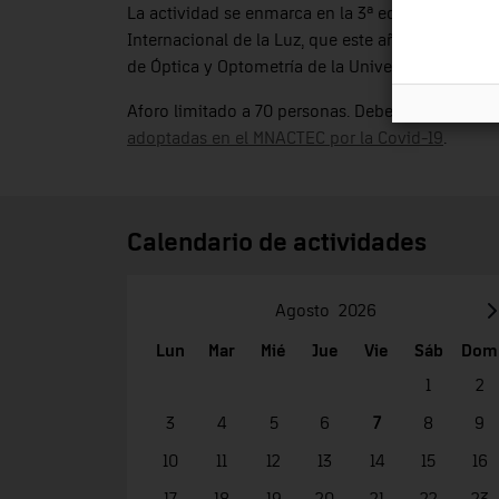
La actividad se enmarca en la 3ª edición del A
Internacional de la Luz, que este año tiene lugar
de Óptica y Optometría de la Universitat Politècn
Aforo limitado a 70 personas. Debe reservarse pr
adoptadas en el MNACTEC por la Covid-19
.
Calendario de actividades
Agosto
2026
Lun
Mar
Mié
Jue
Vie
Sáb
Dom
1
2
3
4
5
6
7
8
9
10
11
12
13
14
15
16