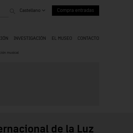
Cambiar idioma. Idioma actual:
Castellano
Compra entradas
CIÓN
INVESTIGACIÓN
EL MUSEO
CONTACTO
ación musical
ernacional de la Luz