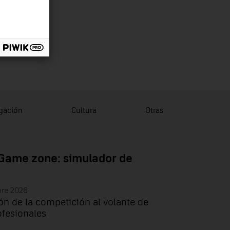
lgación
Cultura
Otras
Game zone: simulador de
bre 2026
ón de la competición al volante de
ofesionales