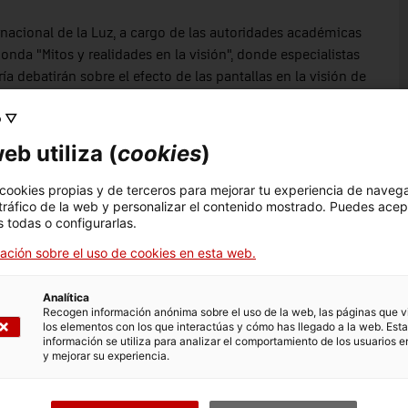
rnacional de la Luz, a cargo de las autoridades académicas
donda "Mitos y realidades en la visión", donde especialistas
a debatirán sobre el efecto de las pantallas en la visión de
 la cirugía de cataratas con implante de lentes
o ▽
tras afectaciones, así como deotros aspectos relacionados
eb utiliza (
cookies
)
 cookies propias y de terceros para mejorar tu experiencia de naveg
 tráfico de la web y personalizar el contenido mostrado. Puedes acep
reventiva y Salud Pública, Departamento de Salud de la
 todas o configurarlas.
ación sobre el uso de cookies en esta web.
a, Hospital de la Santa Creu y Sant Pau, Barcelona.
, jefa de servicio del Hospital General de Granollers y del
Analítica
 (OMIQ).
Recogen información anónima sobre el uso de la web, las páginas que vi
metría, Hospital Universitario Miguel Servet, Zaragoza.
los elementos con los que interactúas y cómo has llegado a la web. Esta
información se utiliza para analizar el comportamiento de los usuarios e
eniería Óptica, empresa ALCON.
y mejorar su experiencia.
sical "Notas de luz", a cargo del cuarteto de cuerda 4x4.