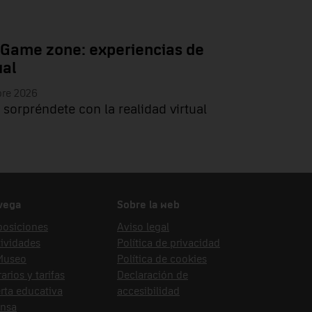
 Game zone: experiencias de
ual
bre 2026
 sorpréndete con la realidad virtual
vega
Sobre la web
posiciones
Aviso legal
ividades
Política de privacidad
 Museo
Política de cookies
arios y tarifas
Declaración de
rta educativa
accesibilidad
ensa