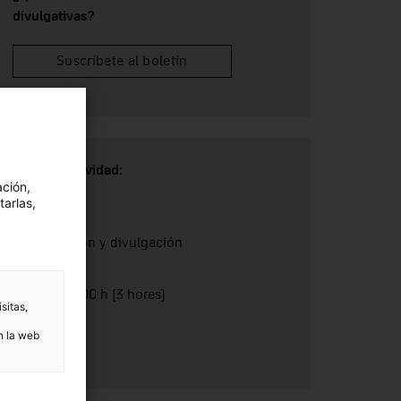
divulgativas?
Suscríbete al boletín
Tipo de actividad:
ación,
Debate
tarlas,
Categoría:
Investigación y divulgación
Duración:
D'11.00 a 14.00 h (3 hores)
sitas,
Precio:
n la web
Gratuït