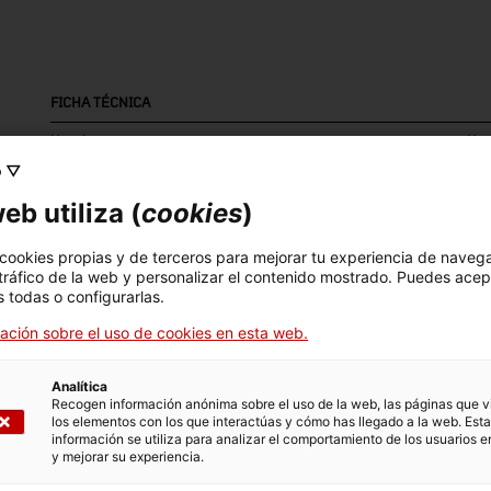
FICHA TÉCNICA
Nombre
Mar
o ▽
assecador d'herbes
Gen
Bon
eb utiliza (
cookies
)
Número de inventario
Datación
Lug
 cookies propias y de terceros para mejorar tu experiencia de naveg
 tráfico de la web y personalizar el contenido mostrado. Puedes acep
18379
Dècada de 1930 i 1940
Ba
 todas o configurarlas.
ación sobre el uso de cookies en esta web.
Material
Téc
fusta / ferro / metall / zinc / vidre (material) /
pin
Analítica
Recogen información anónima sobre el uso de la web, las páginas que vi
baquelita
los elementos con los que interactúas y cómo has llegado a la web. Esta
información se utiliza para analizar el comportamiento de los usuarios e
y mejorar su experiencia.
DATOS DEL MUSEO