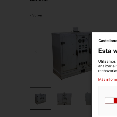
< Volver
Castellan
Esta w
Utilizamos
analizar el
rechazarlas
Más inform