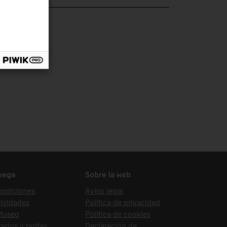
ección
dicina
vega
Sobre la web
posiciones
Aviso legal
ividades
Política de privacidad
 Museo
Política de cookies
arios y tarifas
Declaración de