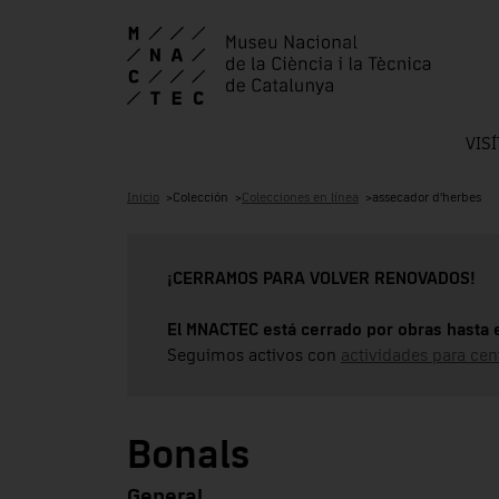
VIS
Inicio
Colección
Colecciones en línea
assecador d'herbes
¡CERRAMOS PARA VOLVER RENOVADOS!
El MNACTEC está cerrado por obras hasta 
Seguimos activos con
actividades para cen
Bonals
General