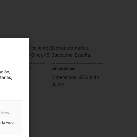
ca / Modelo
erador de aire caliente Electroautomático.
als. Francisco Giner, 46. Barcelona. España.
ar de fabricación
Dimensiones
ación,
tarlas,
rcelona
Dimensions: 135 x 144 x
56 cm
nica
tat, niquelat
sitas,
n la web