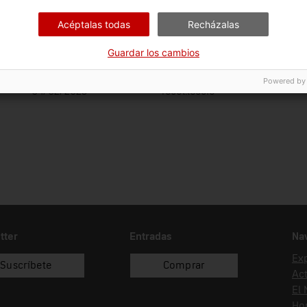
Area temática
Col
Acéptalas todas
Recházalas
General
Me
Guardar los cambios
Fecha de ingreso
Forma de ingreso
Powered by
04/02/2025
recol.lecció
tter
Entradas
Na
Ex
Suscríbete
Comprar
Act
El
Hor