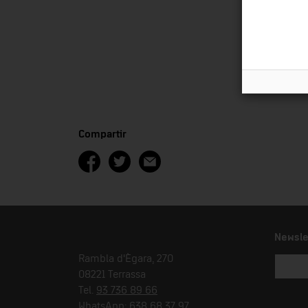
Compartir
Newsle
Rambla d'Ègara, 270
08221 Terrassa
Tel.
93 736 89 66
WhatsApp:
638 68 37 97