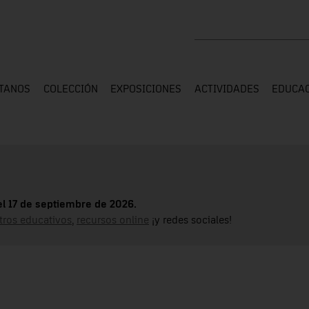
Buscar en toda la web
ÍTANOS
COLECCIÓN
EXPOSICIONES
ACTIVIDADES
EDUCA
el 17 de septiembre de 2026.
tros educativos
,
recursos online
¡y redes sociales!