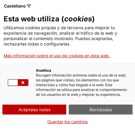
Castellano ▽
Esta web utiliza (
cookies
)
Utilizamos cookies propias y de terceros para mejorar tu
experiencia de navegación, analizar el tráfico de la web y
Buscar en toda la web
personalizar el contenido mostrado. Puedes aceptarlas,
rechazarlas todas o configurarlas.
Más información sobre el uso de cookies en esta web.
Inicio
Colección
Colecciones en línea
radioreceptor
Analítica
Recogen información anónima sobre el uso de la web,
las páginas que visitas, los elementos con los que
¡CERRAMOS PARA VOLVER RENOVADOS!
interactúas y cómo has llegado a la web. Esta
información se utiliza para analizar el comportamiento
El MNACTEC está cerrado por obras hasta el 17 de
de los usuarios en la web y mejorar su experiencia.
septiembre de 2026.
Seguimos activos con
actividades para centros
Acéptalas todas
Recházalas
educativos
,
recursos online
¡y redes sociales!
Guardar los cambios