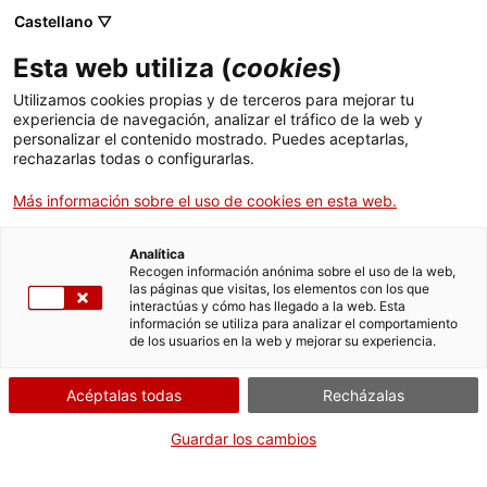
Castellano ▽
Esta web utiliza (
cookies
)
Utilizamos cookies propias y de terceros para mejorar tu
experiencia de navegación, analizar el tráfico de la web y
Buscar en toda la web
personalizar el contenido mostrado. Puedes aceptarlas,
rechazarlas todas o configurarlas.
Más información sobre el uso de cookies en esta web.
Inicio
Colección
Colecciones en línea
lampemetre
Analítica
Recogen información anónima sobre el uso de la web,
las páginas que visitas, los elementos con los que
¡CERRAMOS PARA VOLVER RENOVADOS!
interactúas y cómo has llegado a la web. Esta
información se utiliza para analizar el comportamiento
El MNACTEC está cerrado por obras hasta el 17 de
de los usuarios en la web y mejorar su experiencia.
septiembre de 2026.
Seguimos activos con
actividades para centros
Acéptalas todas
Recházalas
educativos
,
recursos online
¡y redes sociales!
Guardar los cambios