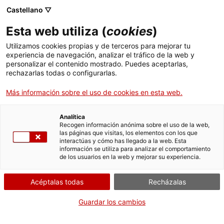
Castellano ▽
Esta web utiliza (
cookies
)
Utilizamos cookies propias y de terceros para mejorar tu
experiencia de navegación, analizar el tráfico de la web y
Buscar en toda la web
personalizar el contenido mostrado. Puedes aceptarlas,
rechazarlas todas o configurarlas.
Más información sobre el uso de cookies en esta web.
Inicio
Colección
Colecciones en línea
maqueta d'avió
Analítica
Recogen información anónima sobre el uso de la web,
las páginas que visitas, los elementos con los que
¡CERRAMOS PARA VOLVER RENOVADOS!
interactúas y cómo has llegado a la web. Esta
información se utiliza para analizar el comportamiento
El MNACTEC está cerrado por obras hasta el 17 de
de los usuarios en la web y mejorar su experiencia.
septiembre de 2026.
Seguimos activos con
actividades para centros
Acéptalas todas
Recházalas
educativos
,
recursos online
¡y redes sociales!
Guardar los cambios