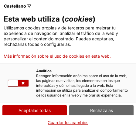
Castellano ▽
Esta web utiliza (
cookies
)
Utilizamos cookies propias y de terceros para mejorar tu
experiencia de navegación, analizar el tráfico de la web y
Buscar en toda la web
personalizar el contenido mostrado. Puedes aceptarlas,
rechazarlas todas o configurarlas.
Más información sobre el uso de cookies en esta web.
Inicio
Colección
Colecciones en línea
estereoscopi
Analítica
Recogen información anónima sobre el uso de la web,
las páginas que visitas, los elementos con los que
¡CERRAMOS PARA VOLVER RENOVADOS!
interactúas y cómo has llegado a la web. Esta
información se utiliza para analizar el comportamiento
El MNACTEC está cerrado por obras hasta el 17 de
de los usuarios en la web y mejorar su experiencia.
septiembre de 2026.
Seguimos activos con
actividades para centros
Acéptalas todas
Recházalas
educativos
,
recursos online
¡y redes sociales!
Guardar los cambios