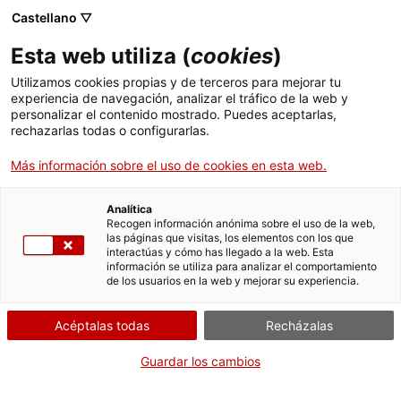
Castellano ▽
Esta web utiliza (
cookies
)
Utilizamos cookies propias y de terceros para mejorar tu
experiencia de navegación, analizar el tráfico de la web y
Buscar en toda la web
personalizar el contenido mostrado. Puedes aceptarlas,
rechazarlas todas o configurarlas.
Más información sobre el uso de cookies en esta web.
Inicio
Educación
Juegos didácticos
Analítica
Recogen información anónima sobre el uso de la web,
las páginas que visitas, los elementos con los que
¡CERRAMOS PARA VOLVER RENOVADOS!
interactúas y cómo has llegado a la web. Esta
información se utiliza para analizar el comportamiento
El MNACTEC está cerrado por obras hasta el 17 de
de los usuarios en la web y mejorar su experiencia.
septiembre de 2026.
Seguimos activos con
actividades para centros
Acéptalas todas
Recházalas
educativos
,
recursos online
¡y redes sociales!
Guardar los cambios