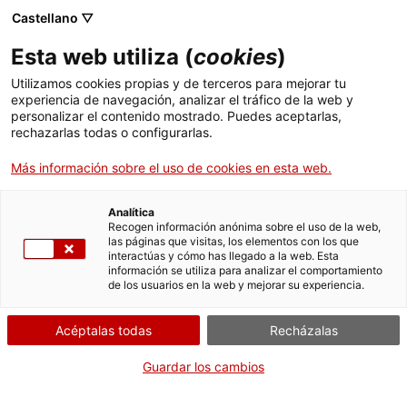
Castellano ▽
Esta web utiliza (
cookies
)
Utilizamos cookies propias y de terceros para mejorar tu
experiencia de navegación, analizar el tráfico de la web y
Buscar en toda la web
personalizar el contenido mostrado. Puedes aceptarlas,
rechazarlas todas o configurarlas.
Más información sobre el uso de cookies en esta web.
Inicio
Educación
Juegos didácticos
Analítica
Recogen información anónima sobre el uso de la web,
las páginas que visitas, los elementos con los que
¡CERRAMOS PARA VOLVER RENOVADOS!
interactúas y cómo has llegado a la web. Esta
información se utiliza para analizar el comportamiento
El MNACTEC está cerrado por obras hasta el 17 de
de los usuarios en la web y mejorar su experiencia.
septiembre de 2026.
Seguimos activos con
actividades para centros
Acéptalas todas
Recházalas
educativos
,
recursos online
¡y redes sociales!
Guardar los cambios