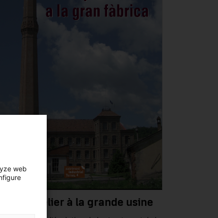
lyze web
nfigure
 petit atelier à la grande usine