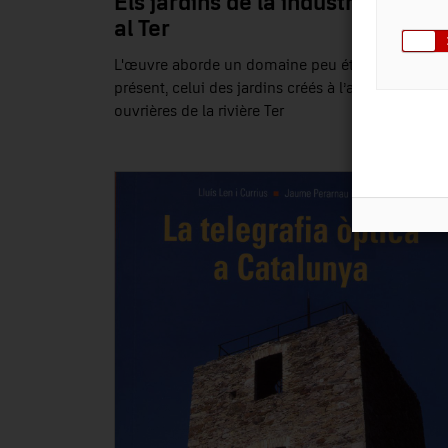
Els jardins de la industrialitzaci
al Ter
L'œuvre aborde un domaine peu étudié jusqu’à
présent, celui des jardins créés à l’abri des cités
ouvrières de la rivière Ter