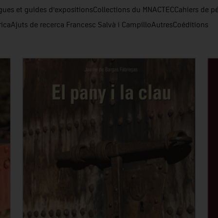
gues et guides d’expositions
Collections du MNACTEC
Cahiers de p
rica
Ajuts de recerca Francesc Salvà i Campillo
Autres
Coéditions