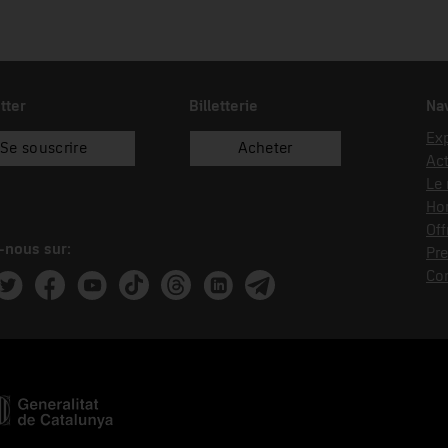
tter
Billetterie
Nav
Exp
Se souscrire
Acheter
Act
Le
Hor
Off
-nous sur:
Pre
Co
ram
witter
Facebook
Youtube
Tik Tok
Threads
Linkedin
Telegram