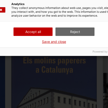
ó
Un 
Analytics
Catalogne préindustrielle
con
They collect anonymous information about web use, pages you visit, e
you interact with, and how you got to the web. This information is used 
XIX
L'ouvrage combine des éléments historiques,
analyze user behavior on the web and to improve its experience.
patrimoniaux et technique du secteur du cuir
Accept all
Reject
Save and close
Powered by