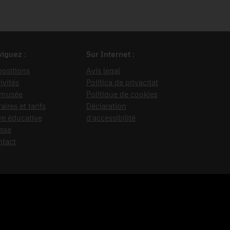
iguez :
Sur Internet :
ositions
Avís legal
ivités
Política de privacitat
 musée
Politique de cookies
aires et tarifs
Déclaration
re éducative
d’accessibilité
sse
ntact