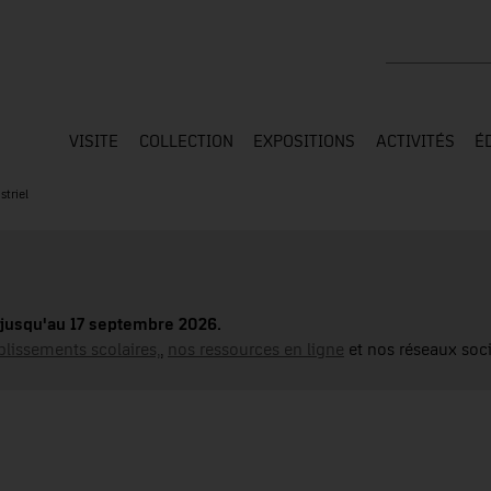
Rechercher su
VISITE
COLLECTION
EXPOSITIONS
ACTIVITÉS
É
triel
jusqu'au 17 septembre 2026.
blissements scolaires,
,
nos ressources en ligne
et nos réseaux soci