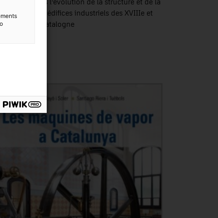
parcours dans l’évolution de la structure et de la
struction des édifices industriels des XVIIIe et
lements
to
e siècles en Catalogne