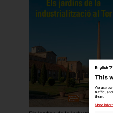
English ▽
This 
We use own
traffic, an
them.
More inform