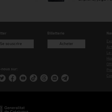
tter
Billetterie
Nav
Exp
Se souscrire
Acheter
Act
Le
Hor
Off
-nous sur:
Pre
Co
ram
witter
Facebook
Youtube
Tik Tok
Threads
Linkedin
Telegram