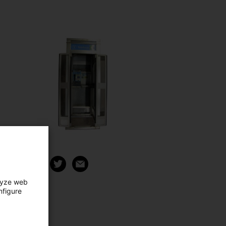
artager
lyze web
nfigure