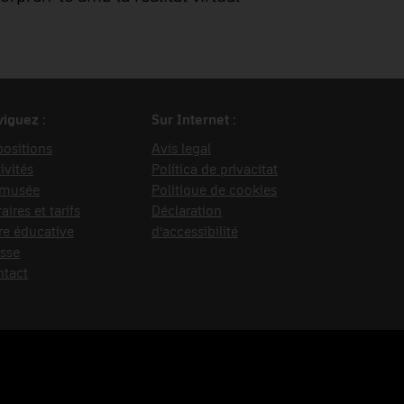
iguez :
Sur Internet :
ositions
Avís legal
ivités
Política de privacitat
 musée
Politique de cookies
aires et tarifs
Déclaration
re éducative
d’accessibilité
sse
ntact