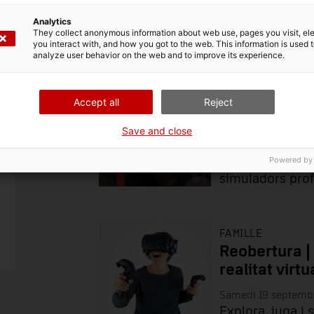
Analytics
They collect anonymous information about web use, pages you visit, e
Famille
Recherche et divulga
you interact with, and how you got to the web. This information is used 
analyze user behavior on the web and to improve its experience.
FAMILLE
Reobertura |
Accept all
Reject
cotxe
Save and close
Samedi 19 septemb
Powered by
Sent l'emoció d
simuladors prof
FAMILLE
Reobertura |
realitat virtu
Samedi 19 septemb
Explora, juga i 