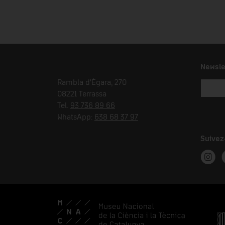
Newsle
Rambla d'Ègara, 270
08221 Terrassa
Tel.
93 736 89 66
WhatsApp:
638 68 37 97
Suivez
Instag
T