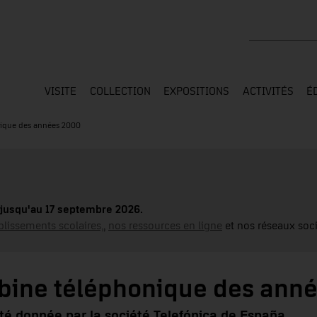
Rechercher su
VISITE
COLLECTION
EXPOSITIONS
ACTIVITÉS
É
nique des années 2000
jusqu'au 17 septembre 2026.
blissements scolaires,
,
nos ressources en ligne
et nos réseaux soci
abine téléphonique des ann
été donnée par la société Telefónica de España