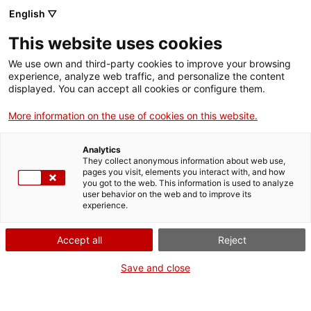
English ▽
This website uses cookies
We use own and third-party cookies to improve your browsing
experience, analyze web traffic, and personalize the content
Buscar en toda la web
displayed. You can accept all cookies or configure them.
More information on the use of cookies on this website.
Inicio
Colección
Colecciones en línea
Instrumentación científica y de
medición
Analytics
They collect anonymous information about web use,
pages you visit, elements you interact with, and how
you got to the web. This information is used to analyze
user behavior on the web and to improve its
¡CERRAMOS PARA VOLVER RENOVADOS!
experience.
El MNACTEC está cerrado por obras hasta el 17 de
Accept all
Reject
septiembre de 2026.
Seguimos activos con
actividades para centros
Save and close
educativos
,
recursos online
¡y redes sociales!