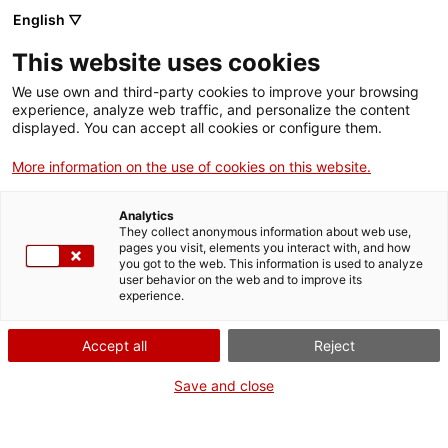
English ▽
This website uses cookies
We use own and third-party cookies to improve your browsing
experience, analyze web traffic, and personalize the content
Buscar en toda la web
displayed. You can accept all cookies or configure them.
More information on the use of cookies on this website.
Inicio
Colección
Colecciones en línea
Energía
Analytics
They collect anonymous information about web use,
pages you visit, elements you interact with, and how
you got to the web. This information is used to analyze
¡CERRAMOS PARA VOLVER RENOVADOS!
user behavior on the web and to improve its
experience.
El MNACTEC está cerrado por obras hasta el 17 de
septiembre de 2026.
Accept all
Reject
Seguimos activos con
actividades para centros
educativos
,
recursos online
¡y redes sociales!
Save and close