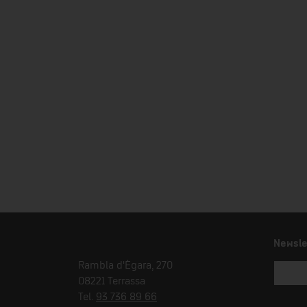
Newsle
Rambla d'Ègara, 270
08221 Terrassa
Tel.
93 736 89 66