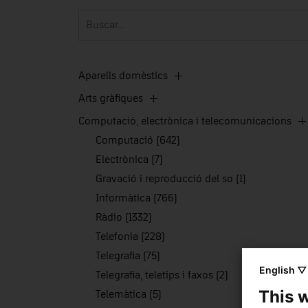
Aparells domèstics
Arts gràfiques
Computació, electrònica i telecomunicacions
Computació (642)
Electrònica (7)
Gravació i reproducció del so (1)
Informàtica (766)
Ràdio (1332)
Telefonia (228)
Telegrafia (75)
English ▽
Telegrafia, teletips i faxos (2)
This 
Telemàtica (5)