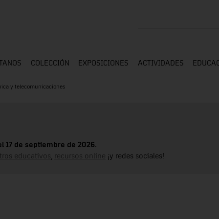
Buscar en toda la web
ÍTANOS
COLECCIÓN
EXPOSICIONES
ACTIVIDADES
EDUCA
nica y telecomunicaciones
el 17 de septiembre de 2026.
tros educativos
,
recursos online
¡y redes sociales!