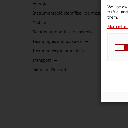
Energia
We use own
traffic, an
Instrumentació científica i de mesura
them.
Medicina
More inform
Sectors productius i de serveis
Tecnologies audiovisuals
Tecnologies preindustrials
Transport
extinció d'incendis