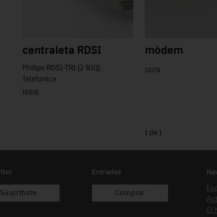
centraleta RDSI
mòdem
Philips RDSI-TRI (2 BIQ)
10176
Telefonica
16616
1 de 1
tter
Entradas
Na
Ex
Suscríbete
Comprar
Act
El