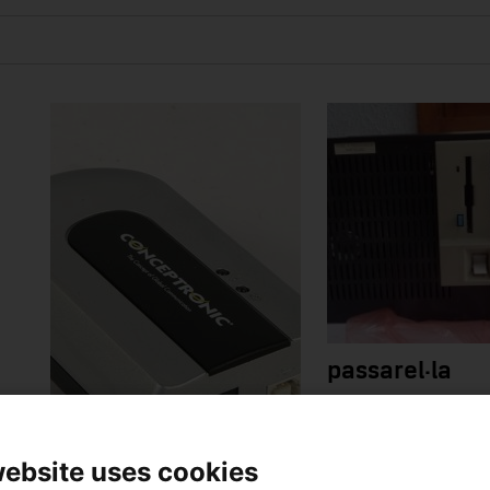
passarel·la
11990
website uses cookies