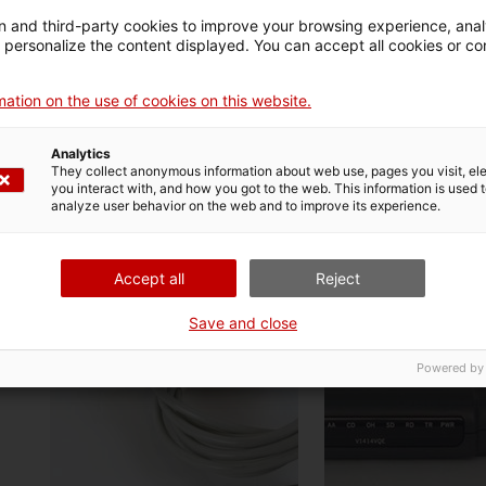
 and third-party cookies to improve your browsing experience, ana
mòdem
d personalize the content displayed. You can accept all cookies or co
Conceptronic
ation on the use of cookies on this website.
11247
Analytics
They collect anonymous information about web use, pages you visit, e
you interact with, and how you got to the web. This information is used 
analyze user behavior on the web and to improve its experience.
Accept all
Reject
Save and close
Powered by