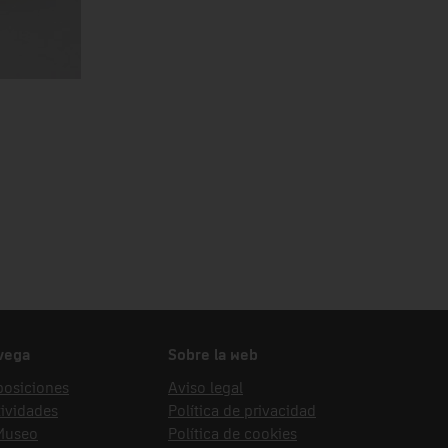
vega
Sobre la web
posiciones
Aviso legal
ividades
Política de privacidad
 Museo
Política de cookies