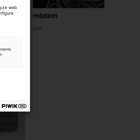
lyze web
nfigure
mòdem
12473
lements
to