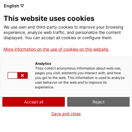
English ▽
This website uses cookies
We use own and third-party cookies to improve your browsing
experience, analyze web traffic, and personalize the content
Buscar en toda la web
displayed. You can accept all cookies or configure them.
More information on the use of cookies on this website.
Inicio
Colección
Colecciones en línea
Computación, electrónica y
telecomunicaciones
Analytics
They collect anonymous information about web use,
pages you visit, elements you interact with, and how
you got to the web. This information is used to analyze
user behavior on the web and to improve its
¡CERRAMOS PARA VOLVER RENOVADOS!
experience.
El MNACTEC está cerrado por obras hasta el 17 de
Accept all
Reject
septiembre de 2026.
Seguimos activos con
actividades para centros
Save and close
educativos
,
recursos online
¡y redes sociales!