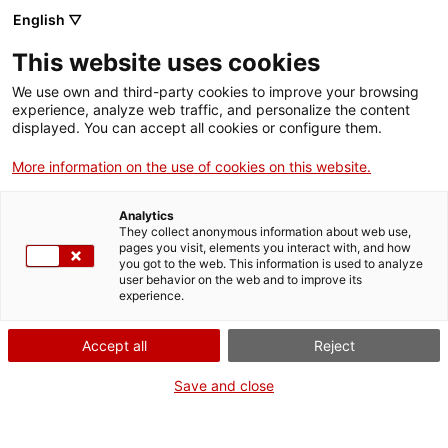
English ▽
This website uses cookies
We use own and third-party cookies to improve your browsing
experience, analyze web traffic, and personalize the content
Buscar en toda la web
displayed. You can accept all cookies or configure them.
More information on the use of cookies on this website.
Inicio
Colección
Colecciones en línea
Computación, electrónica y
telecomunicaciones
Analytics
They collect anonymous information about web use,
pages you visit, elements you interact with, and how
you got to the web. This information is used to analyze
user behavior on the web and to improve its
¡CERRAMOS PARA VOLVER RENOVADOS!
experience.
El MNACTEC está cerrado por obras hasta el 17 de
Accept all
Reject
septiembre de 2026.
Seguimos activos con
actividades para centros
Save and close
educativos
,
recursos online
¡y redes sociales!