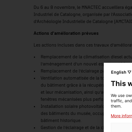
Du 6 au 8 novembre, le MNACTEC accueillera égal
Industriel de Catalogne, organisée par l’Associa
d’Archéologie Industrielle de Catalogne (AMCTAIC
Actions d’amélioration prévues
Les actions incluses dans ces travaux d’améliorati
Remplacement de la climatisation diesel actu
l’aménagement d’un nouvel espace extérieur p
Remplacement de l’éclairage par des lampes
English ▽
Ventilation automatisée de la toiture principa
This 
du bâtiment grâce à la récupération des ouvert
et leur mécanisation, ainsi qu’au remplaceme
We use own
fenêtres mécanisées plus performantes.
traffic, an
them.
Installation solaire photovoltaïque : des pann
des bâtiments du musée, occupant une surface
More inform
bâtiment historique.
Gestion de l’éclairage et de la climatisation gr