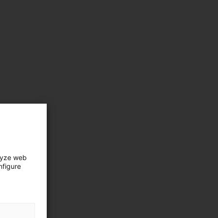
lyze web
nfigure