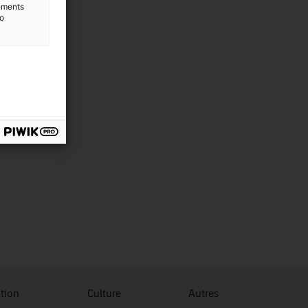
lements
to
tion
Culture
Autres