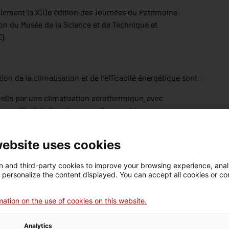
ement la XIIIe édition des Journées du Patrimoine
tion du Musée de la Science et de Technique et
).
on de la climatisation et de l’efficacité énergétique sont :
elle par une climatisation aérothermique, avec
our l’installation des nouvelles machines.
 LED.
le : l’objectif est d’améliorer les performances thermiques
website uses cookies
ures d’origine qui servaient à l’aérer, leur modernisation
nt des fenêtres ouvrantes des puits de lumière par des
 and third-party cookies to improve your browsing experience, ana
d personalize the content displayed. You can accept all cookies or co
eaux photovoltaïques seront installés sur plusieurs toitures
 de 452 m². Cette action n’inclut pas la voûte catalane du
ation on the use of cookies on this website.
âce à un logiciel d’intelligence artificielle : un système de
Analytics