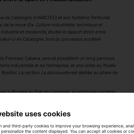
que de Catalogne (mNACTEC) et son Système Territorial
o de la revue
Eix. Culture industrielle, technique et
 industrie et modernité
, étudie le rapport étroit entre
 celui-ci en Catalogne, fruit du processus accéléré
de Francesc Cabana, avocat possédant un long parcours
ire industrielle et de l’entreprise, et une visite du Musée
i Rosiñol. La section
La découverte
est dédiée au phare de
rme La Ricarda du Prat de Llobregat, la principale vacherie
résente aussi un article sur la création du mètre en tant
 projet Rec.0 du quartier du Rec d’Igualada, qui combine
website uses cookies
stique à travers l’Anoia industrielle et un voyage à
 and third-party cookies to improve your browsing experience, ana
d personalize the content displayed. You can accept all cookies or co
la science.