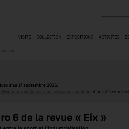
Rechercher su
VISITE
COLLECTION
EXPOSITIONS
ACTIVITÉS
É
ue « Eix »
jusqu'au 17 septembre 2026.
blissements scolaires,
,
nos ressources en ligne
et nos réseaux soci
o 6 de la revue « Eix »
entre le sport et l’industrialisation