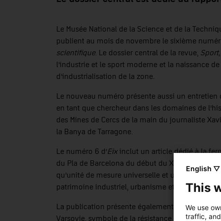
Le Musée National de la Science et de la Techni
publient au mois de novembre le sixième numér
scientifique
. Le dossier central de la revue,
Sport,
l’industrie et le sport moderne et la naissance de
d’industrialisation de la zone.
Le nouveau numéro présente aussi un entretien 
en tant que chercheur dans les domaines de l’histo
des Mines de Cercs de la main du journaliste Xav
la Banya de Tarragone.
Le numéro 6 d’
Eix
inclut un article dédié à la fe
e
du Pla de Barcelona du début du XX
siècle. Il p
English ▽
qu’unité de mesure universelle et un autre sur le
This 
patrimoine industriel, urbanisme et mode.
La publication présente également une route touri
We use own
traffic, an
Varsovie, symbole de la résistance et berceau de 