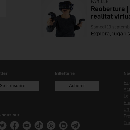
FAMILLE
Reobertura |
realitat virtu
Samedi 19 septemb
Explora, juga i 
tter
Billetterie
Nav
Exp
Se souscrire
Acheter
Act
Le
Hor
Off
-nous sur:
Pre
Co
ram
witter
Facebook
Youtube
Tik Tok
Threads
Linkedin
Telegram