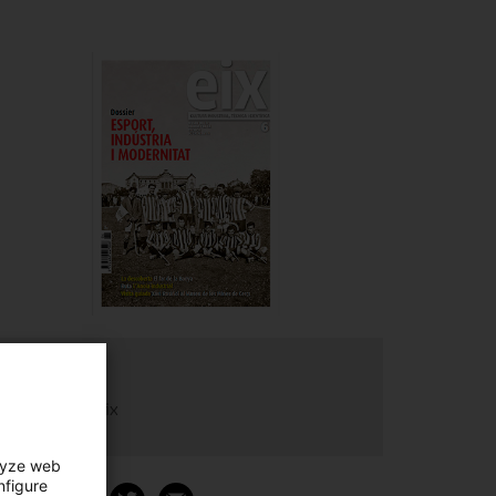
Liens
Site revue Eix
lyze web
nfigure