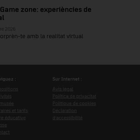
 Game zone: experiències de
al
re 2026
sorprèn-te amb la realitat virtual
iguez :
Sur Internet :
ositions
Avís legal
ivités
Política de privacitat
 musée
Politique de cookies
aires et tarifs
Déclaration
re éducative
d’accessibilité
sse
ntact