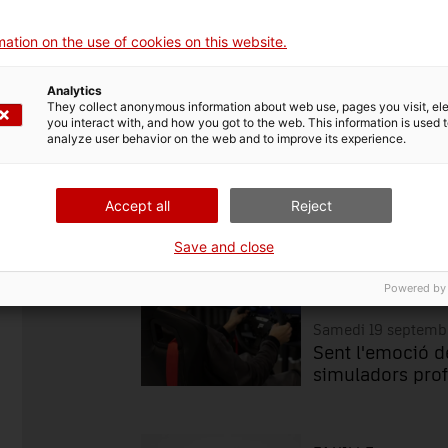
P
s reportages sur le barrage de la Baells, le Musée de la
ation on the use of cookies on this website.
 Cadí.
Analytics
They collect anonymous information about web use, pages you visit, e
you interact with, and how you got to the web. This information is used 
analyze user behavior on the web and to improve its experience.
Famille
Recherche et divulga
Accept all
Reject
FAMILLE
Save and close
Reobertura |
Powered by
cotxe
Samedi 19 septemb
Sent l'emoció d
simuladors prof