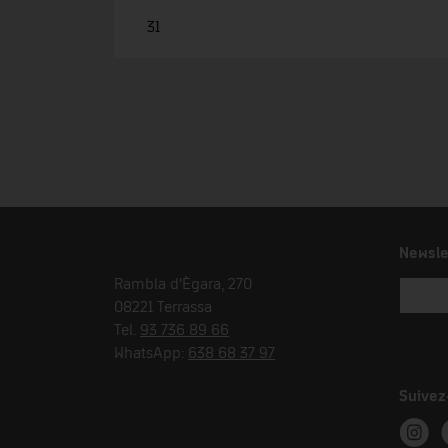
31
Newsle
Rambla d'Ègara, 270
08221 Terrassa
Tel.
93 736 89 66
WhatsApp:
638 68 37 97
Suivez
Instag
T