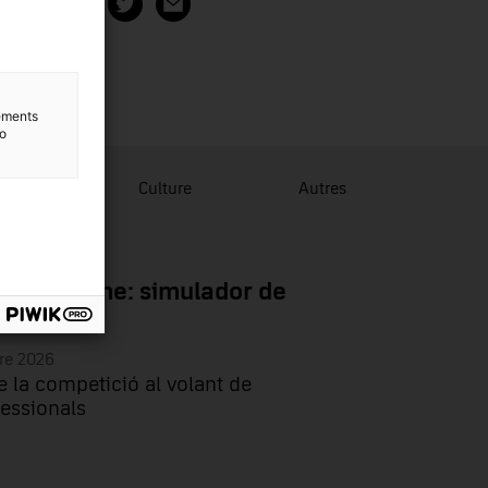
artager
lements
to
tion
Culture
Autres
 Game zone: simulador de
re 2026
e la competició al volant de
essionals