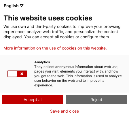
English ▽
This website uses cookies
We use own and third-party cookies to improve your browsing
experience, analyze web traffic, and personalize the content
Rechercher sur tout le web
displayed. You can accept all cookies or configure them.
More information on the use of cookies on this website.
Accueil
Le musée
Presse
Cycle de cinéma sous les étoiles 2023
Analytics
They collect anonymous information about web use,
pages you visit, elements you interact with, and how
you got to the web. This information is used to analyze
ON FERME POUR UN RETOUR TOUT NEUF !
user behavior on the web and to improve its
experience.
Le MNACTEC ferme pour cause de travaux
jusqu'au 17 septembre 2026.
Accept all
Reject
Nous maintenons
nos activités pour les
établissements scolaires,
,
nos ressources en ligne
Save and close
et nos réseaux sociaux !