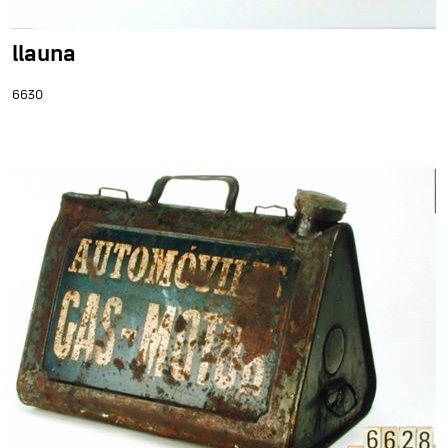
llauna
6630