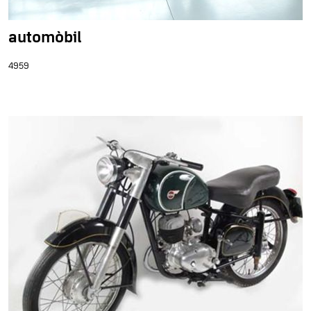
automòbil
4959