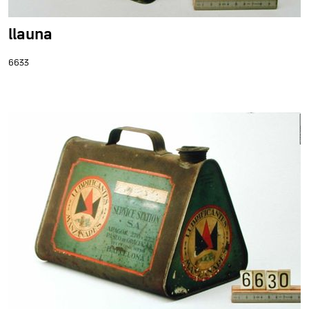
llauna
6633