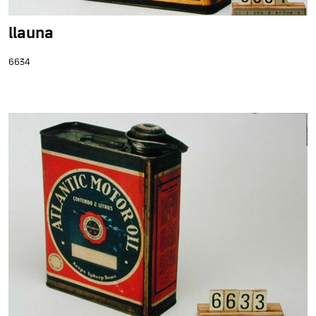
llauna
6634