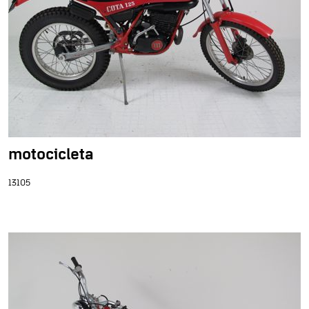
motocicleta
13105