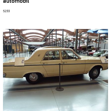
automòbil
5233