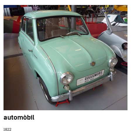
automòbil
1822