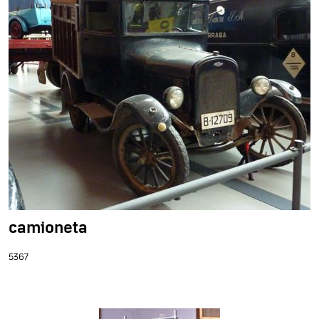
camioneta
5367