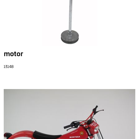
motor
13148