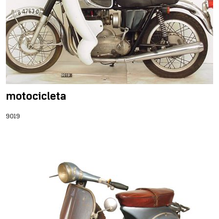
motocicleta
9019