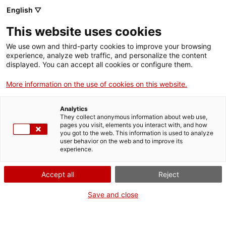
English ▽
This website uses cookies
We use own and third-party cookies to improve your browsing
experience, analyze web traffic, and personalize the content
Rechercher sur tout le web
displayed. You can accept all cookies or configure them.
More information on the use of cookies on this website.
Accueil
Collection
Collections en ligne
Secteurs de la production et des
services
Analytics
They collect anonymous information about web use,
pages you visit, elements you interact with, and how
you got to the web. This information is used to analyze
user behavior on the web and to improve its
ON FERME POUR UN RETOUR TOUT NEUF !
experience.
Le MNACTEC ferme pour cause de travaux
Accept all
Reject
jusqu'au 17 septembre 2026.
Nous maintenons
nos activités pour les
Save and close
établissements scolaires,
,
nos ressources en ligne
et nos réseaux sociaux !