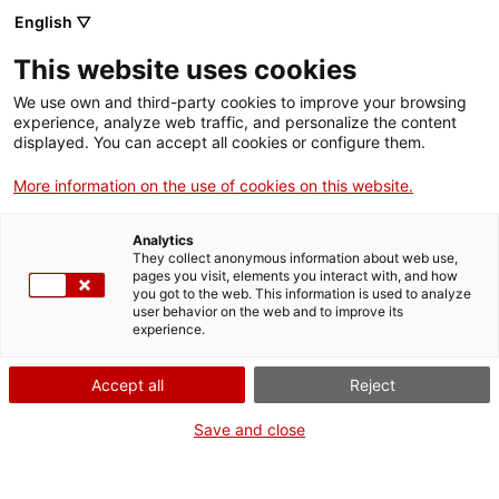
English ▽
This website uses cookies
We use own and third-party cookies to improve your browsing
experience, analyze web traffic, and personalize the content
Rechercher sur tout le web
displayed. You can accept all cookies or configure them.
More information on the use of cookies on this website.
Accueil
Collection
Collections en ligne
Transport
Analytics
They collect anonymous information about web use,
pages you visit, elements you interact with, and how
you got to the web. This information is used to analyze
ON FERME POUR UN RETOUR TOUT NEUF !
user behavior on the web and to improve its
experience.
Le MNACTEC ferme pour cause de travaux
jusqu'au 17 septembre 2026.
Accept all
Reject
Nous maintenons
nos activités pour les
établissements scolaires,
,
nos ressources en ligne
Save and close
et nos réseaux sociaux !