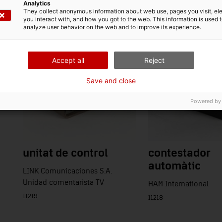
Analytics
They collect anonymous information about web use, pages you visit, e
you interact with, and how you got to the web. This information is used 
analyze user behavior on the web and to improve its experience.
Accept all
Reject
Save and close
Powered by
unitat de control
contestador
automàtic
LINK Comunicaciones S.A.
Unidad comentarista TV
HAM International
11219
11218