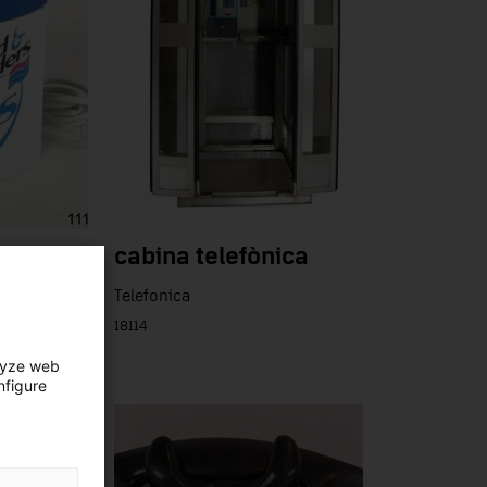
cabina telefònica
Telefonica
18114
lyze web
nfigure