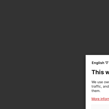
English ▽
This 
We use own
traffic, an
them.
More inform