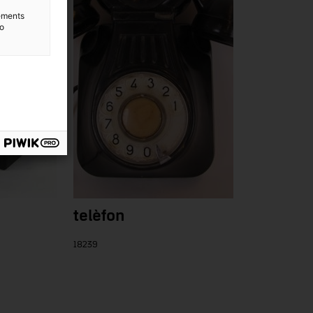
lements
to
telèfon
18239