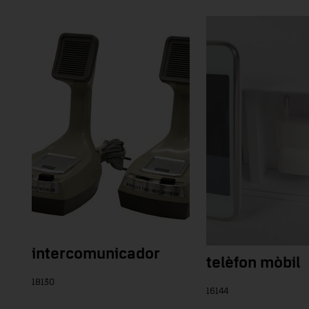
intercomunicador
telèfon mòbil
18130
16144