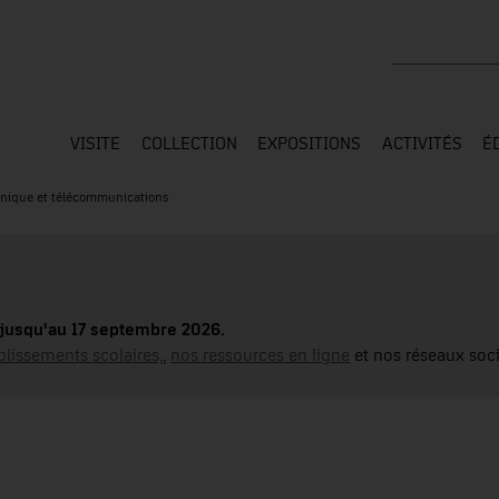
Rechercher su
VISITE
COLLECTION
EXPOSITIONS
ACTIVITÉS
É
onique et télécommunications
jusqu'au 17 septembre 2026.
blissements scolaires,
,
nos ressources en ligne
et nos réseaux soci