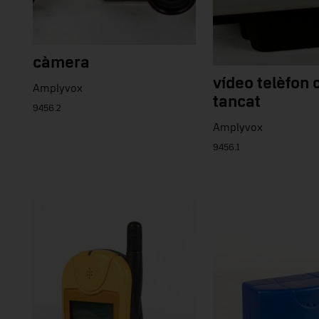
càmera
vídeo telèfon c
Amplyvox
tancat
9456.2
Amplyvox
9456.1