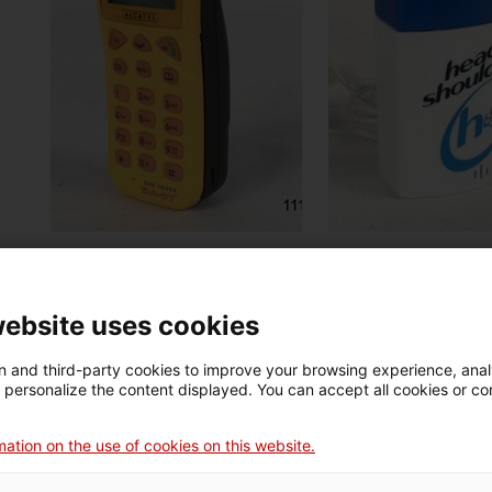
telèfon mòbil
telèfon
Alcatel One Touch Easy
11154
website uses cookies
11155
 and third-party cookies to improve your browsing experience, ana
d personalize the content displayed. You can accept all cookies or co
ation on the use of cookies on this website.