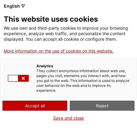
English ▽
This website uses cookies
We use own and third-party cookies to improve your browsing
experience, analyze web traffic, and personalize the content
Rechercher sur tout le web
displayed. You can accept all cookies or configure them.
More information on the use of cookies on this website.
Accueil
Collection
Collections en ligne
Arts graphiques
Analytics
They collect anonymous information about web use,
pages you visit, elements you interact with, and how
you got to the web. This information is used to analyze
ON FERME POUR UN RETOUR TOUT NEUF !
user behavior on the web and to improve its
experience.
Le MNACTEC ferme pour cause de travaux
jusqu'au 17 septembre 2026.
Accept all
Reject
Nous maintenons
nos activités pour les
établissements scolaires,
,
nos ressources en ligne
Save and close
et nos réseaux sociaux !