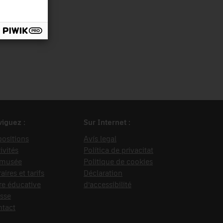
iguez :
Sur Internet :
ositions
Avís legal
ivités
Política de privacitat
 musée
Politique de cookies
aires et tarifs
Déclaration
re éducative
d’accessibilité
sse
ntact