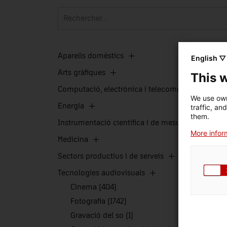
Aparells domèstics
English ▽
Arts gràfiques
This 
Computació, electrònica i telecomunicacions
We use own
Energia
traffic, an
them.
Instrumentació científica i de mesura
More inform
Medicina
Sectors productius i de serveis
Tecnologies audiovisuals
Cinema (404)
Fotografia (1742)
Gravació del so (1)