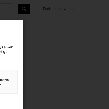
Recherche avancée
lyze web
nfigure
lements
to