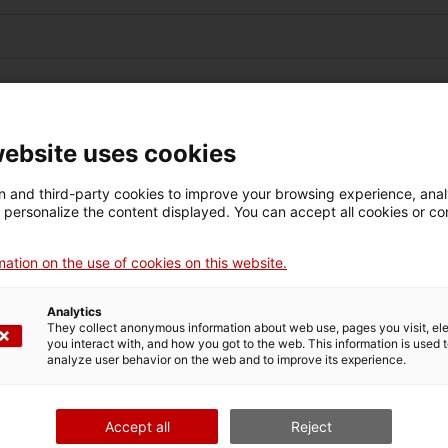
website uses cookies
 and third-party cookies to improve your browsing experience, ana
d personalize the content displayed. You can accept all cookies or co
ation on the use of cookies on this website.
Analytics
They collect anonymous information about web use, pages you visit, e
you interact with, and how you got to the web. This information is used 
analyze user behavior on the web and to improve its experience.
Accept all
Reject
gravadora de casset