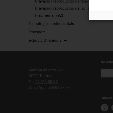
Gravació i reproducció de televisió (205)
Gravació i reproducció del so (838)
Precinema (792)
Tecnologies preindustrials
Transport
extinció d'incendis
Newsle
Rambla d'Ègara, 270
08221 Terrassa
Tel.
93 736 89 66
WhatsApp:
638 68 37 97
Suivez
Instag
T