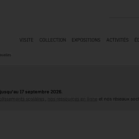
Rechercher su
VISITE
COLLECTION
EXPOSITIONS
ACTIVITÉS
É
suelles
jusqu'au 17 septembre 2026.
blissements scolaires,
,
nos ressources en ligne
et nos réseaux soci