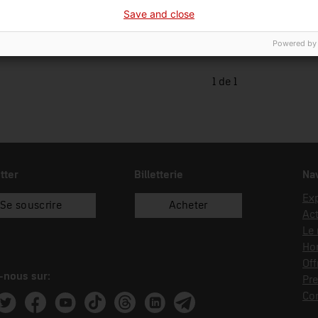
Save and close
18488
Powered by
1 de 1
tter
Billetterie
Nav
Exp
Se souscrire
Acheter
Act
Le
Hor
Off
-nous sur:
Pre
Co
ram
witter
Facebook
Youtube
Tik Tok
Threads
Linkedin
Telegram