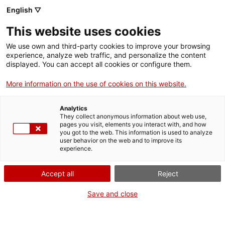
English ▽
This website uses cookies
We use own and third-party cookies to improve your browsing
experience, analyze web traffic, and personalize the content
Rechercher sur tout le web
displayed. You can accept all cookies or configure them.
More information on the use of cookies on this website.
Exposition de
Accueil
Recherche
Publications
Catalogues et guides
motocyclettes. Vive
Analytics
d’expositions
Montesa
They collect anonymous information about web use,
pages you visit, elements you interact with, and how
you got to the web. This information is used to analyze
user behavior on the web and to improve its
experience.
ON FERME POUR UN RETOUR TOUT NEUF !
Accept all
Reject
Le MNACTEC ferme pour cause de travaux
jusqu'au 17 septembre 2026.
Save and close
Nous maintenons
nos activités pour les
établissements scolaires,
,
nos ressources en ligne
et nos réseaux sociaux !