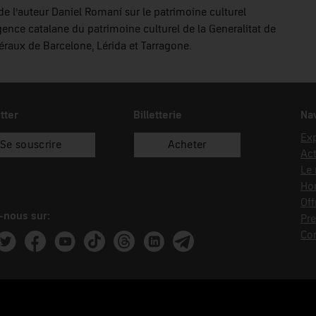
de l’auteur Daniel Romaní sur le patrimoine culturel
Agence catalane du patrimoine culturel de la Generalitat de
éraux de Barcelone, Lérida et Tarragone.
tter
Billetterie
Nav
Exp
Se souscrire
Acheter
Act
Le
Hor
Off
-nous sur:
Pre
Co
ram
witter
Facebook
Youtube
Tik Tok
Threads
Linkedin
Telegram