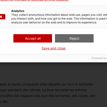
Analytics
They collect anonymous information about web use, pages you visit, e
you interact with, and how you got to the web. This information is used 
analyze user behavior on the web and to improve its experience.
Accept all
Reject
Save and close
Powered by
.
an à travers cinquante sites répartis sur tout le territoire
ys pendant des siècles. Le livre recueille les articles
connaître des espaces tels que des tanneries, des caves, des
, etc.