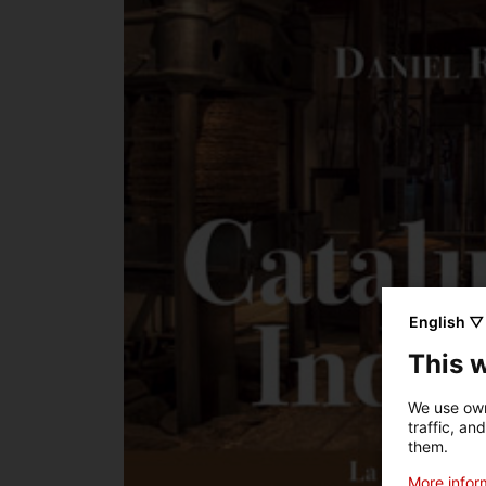
English ▽
This 
We use own
traffic, an
them.
More inform