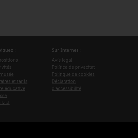
iguez :
Sur Internet :
ositions
Avís legal
ivités
Política de privacitat
 musée
Politique de cookies
aires et tarifs
Déclaration
re éducative
d’accessibilité
sse
ntact