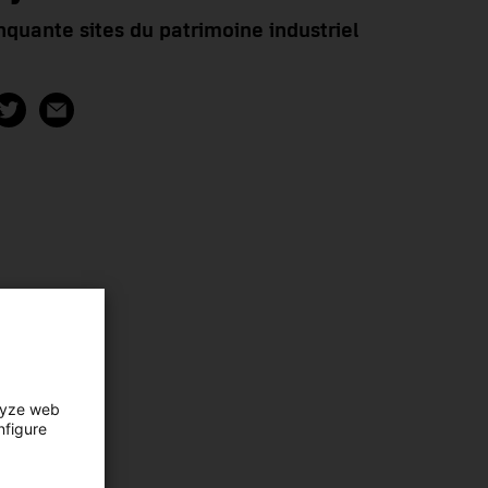
nquante sites du patrimoine industriel
lyze web
nfigure