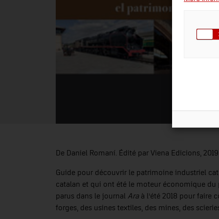
De Daniel Romaní. Édité par Viena Edicions, 2019
Guide pour découvrir le patrimoine industriel catal
catalan et qui ont été le moteur économique du pa
parus dans le journal
Ara
à l’été 2018 pour faire 
forges, des usines textiles, des mines, des scieries