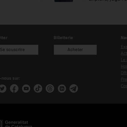
tter
Billetterie
Nav
Exp
Se souscrire
Acheter
Act
Le
Hor
Off
-nous sur:
Pre
Co
ram
witter
Facebook
Youtube
Tik Tok
Threads
Linkedin
Telegram