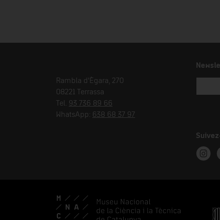
Newsle
Rambla d'Ègara, 270
08221 Terrassa
Tel.
93 736 89 66
WhatsApp:
638 68 37 97
Suivez
Instag
T