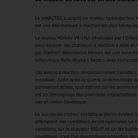
Le mNACTEC a acquis un moteur turboréacteur Kl
est une des moteurs à réaction les plus fabriqués d
Le moteur Klimov VK-1 fut développé par l’Union
pour équiper ses chasseurs à réaction à ailes en 
par Vladimir Yakovlevich Klimov, est une évolut
britannique Rolls-Royce « Nene » avec compress
Les avions à réaction révolutionnèrent l’aviation
mondiale. Juste après la guerre, la technologie d
puissances alliées, tout s’abord sur les avions m
est un témoignage des premières implantations de
cas en Union Soviétique.
Le succès du moteur soviétique devint évident lo
affichèrent des conditions de vol optimales. Le 
variations, sur le chasseur MIG-17 et sur les bomba
soviétique ; c’est l’un des moteurs à réaction les p