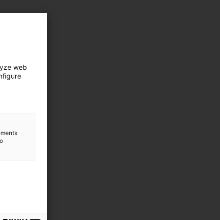
lyze web
nfigure
lements
to