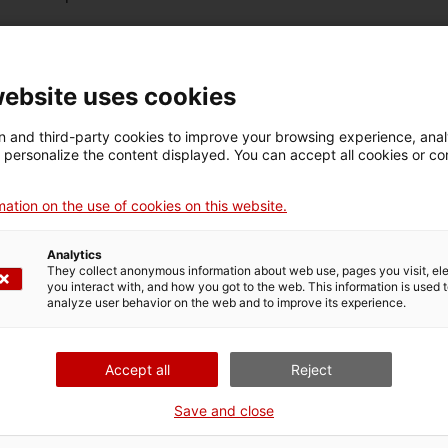
urent fabriqués, nous pouvons trouver de nos jours
nnes républiques soviétiques pour des applications diverses
de chauffage pour le dégel des pistes d’atterrissage ou
website uses cookies
 and third-party cookies to improve your browsing experience, ana
d personalize the content displayed. You can accept all cookies or co
llection des moteurs d’aviation du mNACTEC, car cette
ation on the use of cookies on this website.
 est composée par des moteurs de technologies et
Analytics
They collect anonymous information about web use, pages you visit, e
 étoile, en V ou à pistons horizontalement opposés, et de
you interact with, and how you got to the web. This information is used 
Royce. La collection inclut aussi d’autres pièces
analyze user behavior on the web and to improve its experience.
cteur conçue par Ramon Casanova qui est actuellement
Accept all
Reject
Save and close