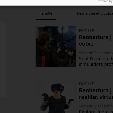
Powered by
Famille
Recherche et divulga
FAMILLE
Reobertura |
cotxe
Samedi 19 septemb
Sent l'emoció d
simuladors prof
FAMILLE
Reobertura |
realitat virtu
Samedi 19 septemb
Explora, juga i 