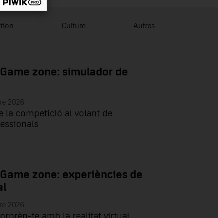
tion
Culture
Autres
 Game zone: simulador de
re 2026
e la competició al volant de
essionals
 Game zone: experiències de
al
re 2026
sorprèn-te amb la realitat virtual