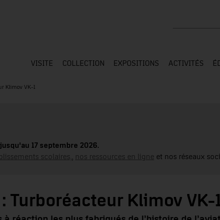
Rechercher su
VISITE
COLLECTION
EXPOSITIONS
ACTIVITÉS
É
ur Klimov VK-1
jusqu'au 17 septembre 2026.
blissements scolaires,
,
nos ressources en ligne
et nos réseaux soci
 : Turboréacteur Klimov VK-
 réaction les plus fabriqués de l’histoire de l’aviat