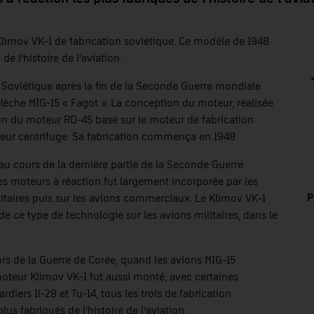
imov VK-1 de fabrication soviétique. Ce modèle de 1948
e l’histoire de l’aviation.
 Soviétique après la fin de la Seconde Guerre mondiale
flèche MIG-15 « Fagot ». La conception du moteur, réalisée
ion du moteur RD-45 basé sur le moteur de fabrication
eur centrifuge. Sa fabrication commença en 1948.
 au cours de la dernière partie de la Seconde Guerre
es moteurs à réaction fut largement incorporée par les
P
ilitaires puis sur les avions commerciaux. Le Klimov VK-1
 ce type de technologie sur les avions militaires, dans le
rs de la Guerre de Corée, quand les avions MIG-15
moteur Klimov VK-1 fut aussi monté, avec certaines
rdiers Il-28 et Tu-14, tous les trois de fabrication
lus fabriqués de l’histoire de l’aviation.