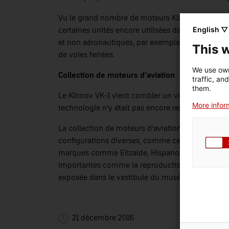
Vu le grand nombre de moteurs Klimov VK-1 qui f
English ▽
certaines unités encore utilisées dans les ancie
et non aéronautiques, par exemple comme source 
This 
de voies ferrées.
We use own
Collection de moteurs d’aviation
traffic, an
them.
Le Klimov VK-1 vient combler un vide dans la co
More inform
technologie n’y était pas encore représentée.
La collection de moteurs d’aviation du mNACTEC
configurations diverses, comme ceux à pistons en
marques comme Elizalde, Hispano-Suiza ou Rolls-
importantes comme la reproduction du pulsoréa
exposée dans le vestibule du musée.
21 décembre 2016