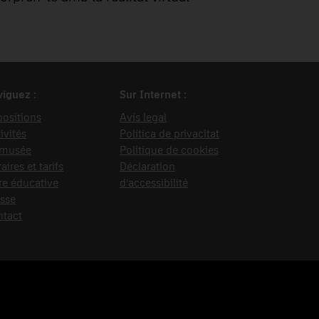
iguez :
Sur Internet :
ositions
Avís legal
ivités
Política de privacitat
 musée
Politique de cookies
aires et tarifs
Déclaration
re éducative
d’accessibilité
sse
ntact