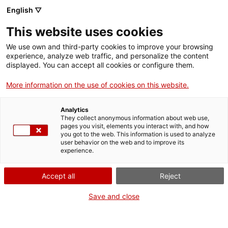
English ▽
This website uses cookies
We use own and third-party cookies to improve your browsing
experience, analyze web traffic, and personalize the content
Rechercher sur tout le web
displayed. You can accept all cookies or configure them.
More information on the use of cookies on this website.
Accueil
Le musée
Presse
La Forge Palau de Ripoll équipée d’un système d’accès
autonome
Analytics
They collect anonymous information about web use,
pages you visit, elements you interact with, and how
you got to the web. This information is used to analyze
user behavior on the web and to improve its
ON FERME POUR UN RETOUR TOUT NEUF !
experience.
Le MNACTEC ferme pour cause de travaux
Accept all
Reject
jusqu'au 17 septembre 2026.
Nous maintenons
nos activités pour les
Save and close
établissements scolaires,
,
nos ressources en ligne
et nos réseaux sociaux !