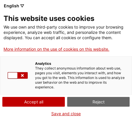
English ▽
This website uses cookies
We use own and third-party cookies to improve your browsing
experience, analyze web traffic, and personalize the content
Rechercher sur tout le web
displayed. You can accept all cookies or configure them.
More information on the use of cookies on this website.
Accueil
Le musée
Presse
Inauguration du Musée de la Tournerie de Torelló
Analytics
They collect anonymous information about web use,
pages you visit, elements you interact with, and how
you got to the web. This information is used to analyze
ON FERME POUR UN RETOUR TOUT NEUF !
user behavior on the web and to improve its
experience.
Le MNACTEC ferme pour cause de travaux
jusqu'au 17 septembre 2026.
Accept all
Reject
Nous maintenons
nos activités pour les
établissements scolaires,
,
nos ressources en ligne
Save and close
et nos réseaux sociaux !