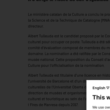
Le ministère catalan de la Culture a conclu le pr
la Science et de la Technique de Catalogne (MN
directeur.
Albert Tulleuda est le candidat proposé par le C
culturel pour occuper ce poste. Tulleuda a été sé
comité d'évaluation composé de membres du mini
domaine. La nomination a été ratifiée par le Cons
musée national. Cette proposition du Conseil d'ad
Culture pour l'officialisation de la nomination.
Albert Tulleuda est titulaire d'une licence en histo
l'université de Barcelone et d'un diplôme de troi
culturelles de l'Universitat Oberta de Catalunya.
English ▽
direction de musées et organismes culturels, et
This 
culturel et touristique au sein de l'administratio
i Fires de Manresa depuis 2017.
We use own