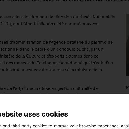
ocessus de sélection pour la direction du Musée National de
ACTEC), dont Albert Tulleuda a été nommé nouveau
onseil d'administration de l'Agence catalane du patrimoine
lectionné, dans le cadre d'un concours public, par un
stère de la Culture et d'experts externes dans ce
eil des musées de Catalogne, étant donné qu'il s'agit d'un
ministration est ensuite soumise à la ministre de la
P
ire de l'art, d'une maîtrise en gestion culturelle de
sième cycle en organisation et gestion des entreprises
 Il possède une formation et une expérience globale dans la
 possède 20 ans d'expérience dans la gestion du patrimoine
website uses cookies
n publique. Il est directeur exécutif de la Fondation Turisme
 and third-party cookies to improve your browsing experience, ana