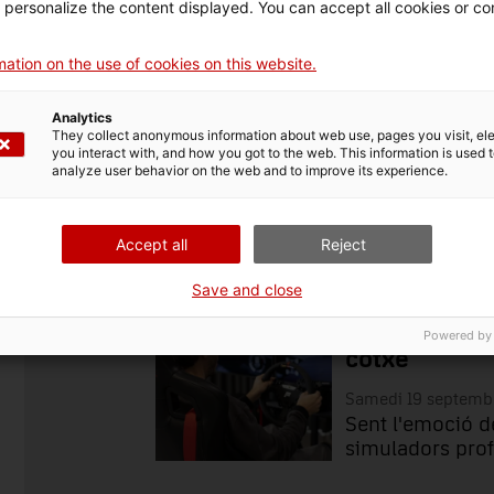
d personalize the content displayed. You can accept all cookies or co
amment été directeur du Musée du Cuir d'Igualada et
Cardona Històrica. Entre autres expériences de gestion et
ation on the use of cookies on this website.
ésentant technique de la municipalité de Manresa au sein du
Analytics
They collect anonymous information about web use, pages you visit, e
you interact with, and how you got to the web. This information is used 
analyze user behavior on the web and to improve its experience.
Famille
Recherche et divulga
Accept all
Reject
Save and close
FAMILLE
Reobertura |
Powered by
cotxe
Samedi 19 septemb
Sent l'emoció d
simuladors prof