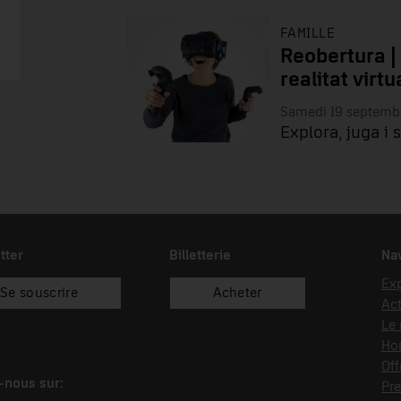
FAMILLE
Reobertura |
realitat virtu
Samedi 19 septemb
Explora, juga i 
tter
Billetterie
Nav
Exp
Se souscrire
Acheter
Act
Le
Hor
Off
-nous sur:
Pre