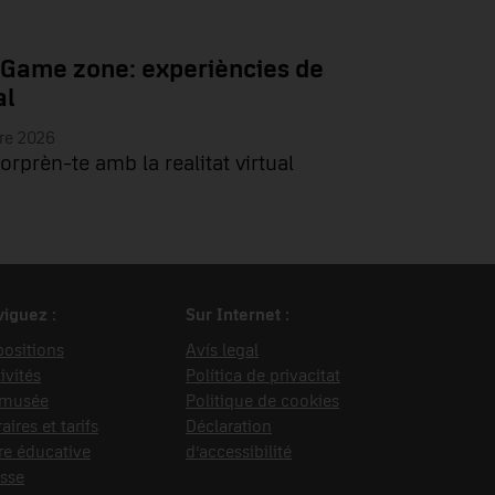
 Game zone: experiències de
al
re 2026
sorprèn-te amb la realitat virtual
iguez :
Sur Internet :
ositions
Avís legal
ivités
Política de privacitat
 musée
Politique de cookies
aires et tarifs
Déclaration
re éducative
d’accessibilité
sse