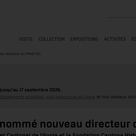
Rechercher su
VISITE
COLLECTION
EXPOSITIONS
ACTIVITÉS
É
veau directeur du MNACTEC
jusqu'au 17 septembre 2026.
blissements scolaires,
,
nos ressources en ligne
et nos réseaux soci
i, nommé nouveau directeur
a et Cantonal de l'Anoia et la Fondation Cardona Hist