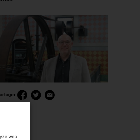
artager
lyze web