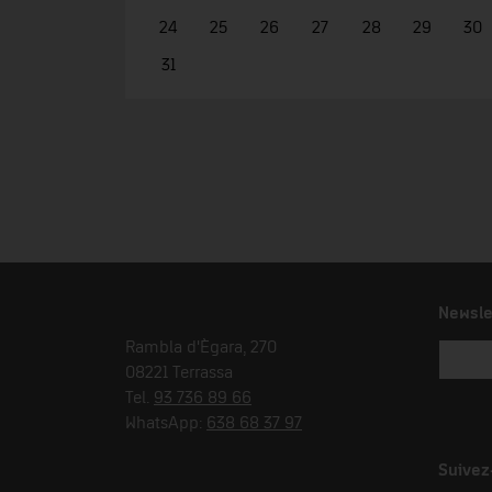
24
25
26
27
28
29
30
31
Newsle
Rambla d'Ègara, 270
08221 Terrassa
Tel.
93 736 89 66
WhatsApp:
638 68 37 97
Suivez