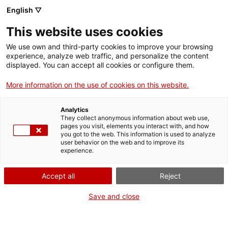
English ▽
This website uses cookies
We use own and third-party cookies to improve your browsing
experience, analyze web traffic, and personalize the content
Rechercher sur tout le web
displayed. You can accept all cookies or configure them.
More information on the use of cookies on this website.
Accueil
Collection
Collections en ligne
cilindre de fonògraf
Analytics
They collect anonymous information about web use,
pages you visit, elements you interact with, and how
you got to the web. This information is used to analyze
ON FERME POUR UN RETOUR TOUT NEUF !
user behavior on the web and to improve its
experience.
Le MNACTEC ferme pour cause de travaux
jusqu'au 17 septembre 2026.
Accept all
Reject
Nous maintenons
nos activités pour les
établissements scolaires,
,
nos ressources en ligne
Save and close
et nos réseaux sociaux !