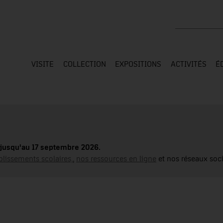
Rechercher su
VISITE
COLLECTION
EXPOSITIONS
ACTIVITÉS
É
jusqu'au 17 septembre 2026.
blissements scolaires,
,
nos ressources en ligne
et nos réseaux soci