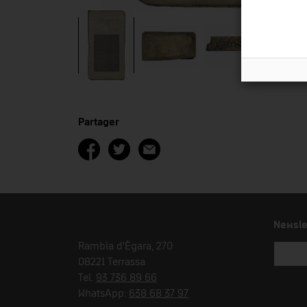
Partager
Newsle
Rambla d'Ègara, 270
08221 Terrassa
Tel.
93 736 89 66
WhatsApp:
638 68 37 97