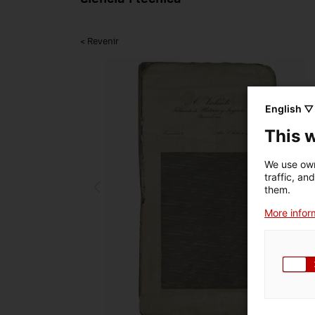
< Revenir
English ▽
This 
We use own
traffic, an
them.
More inform