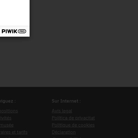
iguez :
Sur Internet :
ositions
Avís legal
ivités
Política de privacitat
 musée
Politique de cookies
aires et tarifs
Déclaration