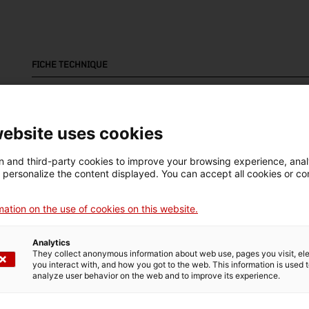
FICHE TECHNIQUE
Nom
pedra litogràfica
website uses cookies
Numéro d'inventaire
Datation
Lie
13717
Primera meitat segle XX
Ca
 and third-party cookies to improve your browsing experience, ana
d personalize the content displayed. You can accept all cookies or co
ation on the use of cookies on this website.
DONNÉES DU MUSÉE
Analytics
Domaine thématique
Col
They collect anonymous information about web use, pages you visit, e
you interact with, and how you got to the web. This information is used 
Ciència i tècnica
Art
analyze user behavior on the web and to improve its experience.
Date d’entrée