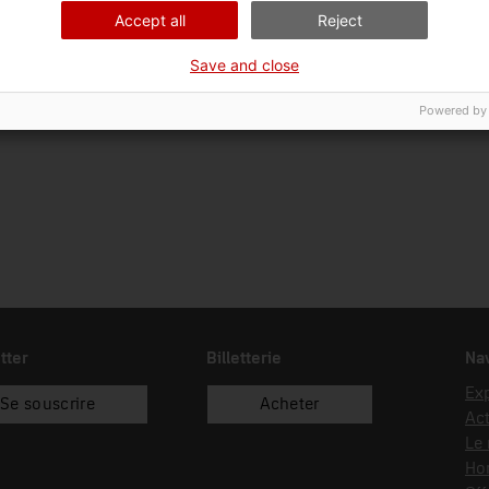
01/01/1992
Accept all
Reject
Save and close
Powered by
tter
Billetterie
Nav
Exp
Se souscrire
Acheter
Act
Le
Hor