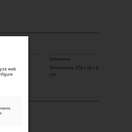
u de fabrication
Dimensions
talunya
Dimensions: 27,5 x 14 x 4
lyze web
nfigure
cm
lection
lements
to
s gràfiques