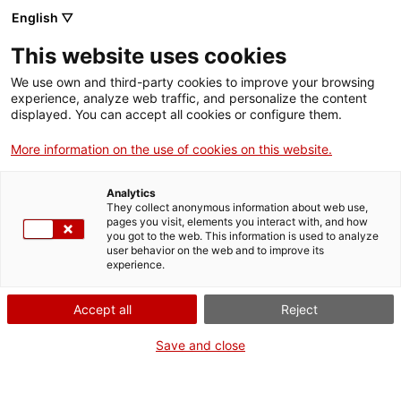
English ▽
This website uses cookies
We use own and third-party cookies to improve your browsing
experience, analyze web traffic, and personalize the content
Rechercher sur tout le web
displayed. You can accept all cookies or configure them.
More information on the use of cookies on this website.
Accueil
Collection
Collections en ligne
sistema de projecció de pel·lícules
Analytics
They collect anonymous information about web use,
pages you visit, elements you interact with, and how
you got to the web. This information is used to analyze
ON FERME POUR UN RETOUR TOUT NEUF !
user behavior on the web and to improve its
experience.
Le MNACTEC ferme pour cause de travaux
jusqu'au 17 septembre 2026.
Accept all
Reject
Nous maintenons
nos activités pour les
établissements scolaires,
,
nos ressources en ligne
Save and close
et nos réseaux sociaux !