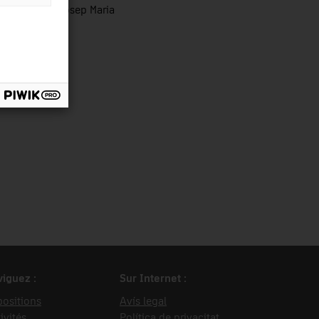
ia i Batalla, Josep Maria
iguez :
Sur Internet :
ositions
Avís legal
ivités
Política de privacitat