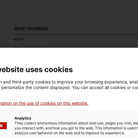
FICHE TECHNIQUE
Nom
àlep de turbina
Numéro d'inventaire
Datation
Lie
website uses cookies
13517
c. 1980
Suï
 and third-party cookies to improve your browsing experience, ana
d personalize the content displayed. You can accept all cookies or co
DONNÉES DU MUSÉE
ation on the use of cookies on this website.
Domaine thématique
Col
Analytics
Ciència i tècnica
En
They collect anonymous information about web use, pages you visit, e
you interact with, and how you got to the web. This information is used 
analyze user behavior on the web and to improve its experience.
Date d’entrée
Type d’entrée
Sou