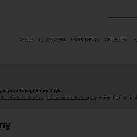
Rechercher su
VISITE
COLLECTION
EXPOSITIONS
ACTIVITÉS
É
jusqu'au 17 septembre 2026.
blissements scolaires,
,
nos ressources en ligne
et nos réseaux soci
ny