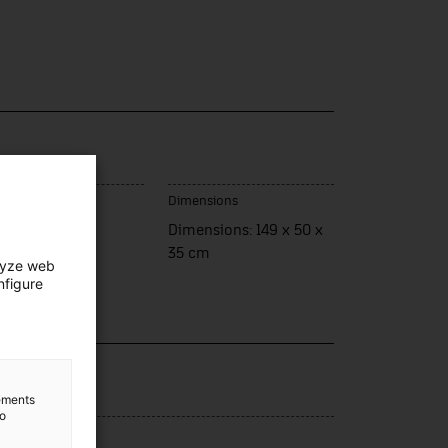
u de fabrication
Dimensions
ssa
Dimensions: 149 x 50 x
35 cm
lyze web
nfigure
lection
ergia
lements
to
rce d’entrée