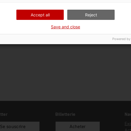
23/03/2012
donació
Bad
Accept all
Reject
Save and close
Powered by
tter
Billetterie
Nav
Exp
Se souscrire
Acheter
Act