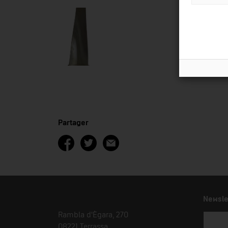
Partager
Newsle
Rambla d'Ègara, 270
08221 Terrassa