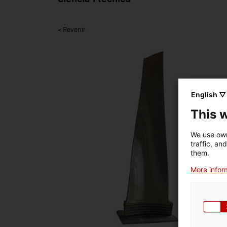
< Revenir
English ▽
This 
We use own
traffic, an
them.
More inform