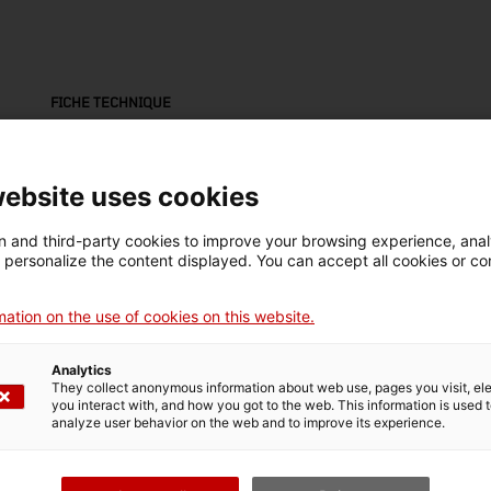
FICHE TECHNIQUE
Nom
càmera (equip fotogràfic)
website uses cookies
Numéro d'inventaire
Datation
Lie
 and third-party cookies to improve your browsing experience, ana
13480
1948-1950
Es
d personalize the content displayed. You can accept all cookies or co
ation on the use of cookies on this website.
Matériau
pell
Analytics
They collect anonymous information about web use, pages you visit, e
you interact with, and how you got to the web. This information is used 
analyze user behavior on the web and to improve its experience.
DONNÉES DU MUSÉE
Domaine thématique
Col