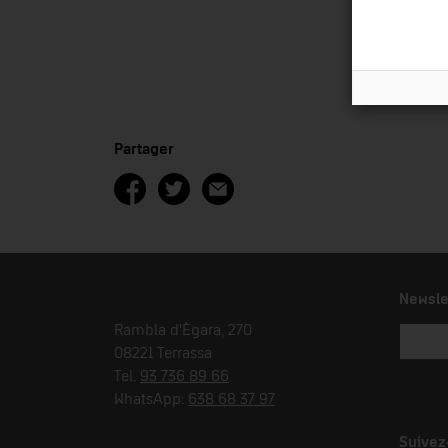
Partager
Newsle
Rambla d'Ègara, 270
08221 Terrassa
Tel.
93 736 89 66
WhatsApp:
638 68 37 97
Suivez