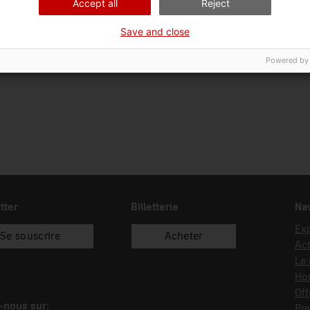
Accept all
Reject
Ciència i tècnica
Tec
Save and close
Date d’entrée
Type d’entrée
Sou
03/02/2012
donació
Mas
Powered by
tter
Billetterie
Nav
Exp
Se souscrire
Acheter
Act
Le
Hor
Off
-nous sur:
Pre