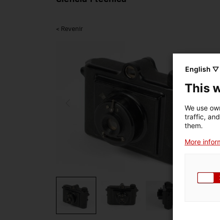
< Revenir
English ▽
This 
We use own
traffic, an
them.
More inform