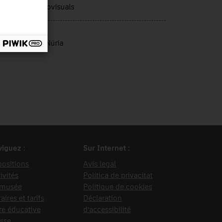
nologies audiovisuals
rce d’entrée
 Fonquernie, Núria
iguez :
Sur Internet :
ositions
Avís legal
ivités
Política de privacitat
 musée
Politique de cookies
aires et tarifs
Déclaration
re éducative
d’accessibilité
sse