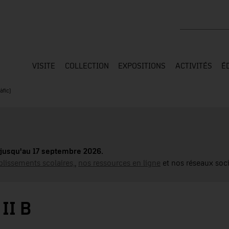
Rechercher su
VISITE
COLLECTION
EXPOSITIONS
ACTIVITÉS
É
àfic)
jusqu'au 17 septembre 2026.
blissements scolaires,
,
nos ressources en ligne
et nos réseaux soci
II B