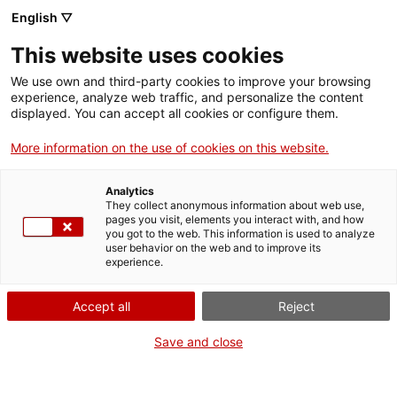
English ▽
This website uses cookies
We use own and third-party cookies to improve your browsing
experience, analyze web traffic, and personalize the content
Rechercher sur tout le web
displayed. You can accept all cookies or configure them.
More information on the use of cookies on this website.
Accueil
Collection
Collections en ligne
motor
Analytics
They collect anonymous information about web use,
pages you visit, elements you interact with, and how
you got to the web. This information is used to analyze
ON FERME POUR UN RETOUR TOUT NEUF !
user behavior on the web and to improve its
experience.
Le MNACTEC ferme pour cause de travaux
jusqu'au 17 septembre 2026.
Accept all
Reject
Nous maintenons
nos activités pour les
établissements scolaires,
,
nos ressources en ligne
Save and close
et nos réseaux sociaux !