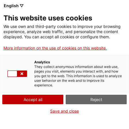
English ▽
This website uses cookies
We use own and third-party cookies to improve your browsing
experience, analyze web traffic, and personalize the content
Rechercher sur tout le web
displayed. You can accept all cookies or configure them.
More information on the use of cookies on this website.
Accueil
Collection
Collections en ligne
motor
Analytics
They collect anonymous information about web use,
pages you visit, elements you interact with, and how
you got to the web. This information is used to analyze
ON FERME POUR UN RETOUR TOUT NEUF !
user behavior on the web and to improve its
experience.
Le MNACTEC ferme pour cause de travaux
jusqu'au 17 septembre 2026.
Accept all
Reject
Nous maintenons
nos activités pour les
établissements scolaires,
,
nos ressources en ligne
Save and close
et nos réseaux sociaux !