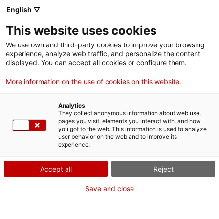
English ▽
This website uses cookies
We use own and third-party cookies to improve your browsing
experience, analyze web traffic, and personalize the content
Rechercher sur tout le web
displayed. You can accept all cookies or configure them.
More information on the use of cookies on this website.
Accueil
Collection
Collections en ligne
capsa de fusta amb oculars
Analytics
They collect anonymous information about web use,
pages you visit, elements you interact with, and how
you got to the web. This information is used to analyze
ON FERME POUR UN RETOUR TOUT NEUF !
user behavior on the web and to improve its
experience.
Le MNACTEC ferme pour cause de travaux
jusqu'au 17 septembre 2026.
Accept all
Reject
Nous maintenons
nos activités pour les
établissements scolaires,
,
nos ressources en ligne
Save and close
et nos réseaux sociaux !